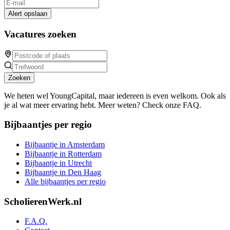
Alert opslaan
Vacatures zoeken
Zoeken
We heten wel YoungCapital, maar iedereen is even welkom. Ook als
je al wat meer ervaring hebt. Meer weten? Check onze FAQ.
Bijbaantjes per regio
Bijbaantje in Amsterdam
Bijbaantje in Rotterdam
Bijbaantje in Utrecht
Bijbaantje in Den Haag
Alle bijbaantjes per regio
ScholierenWerk.nl
F.A.Q.