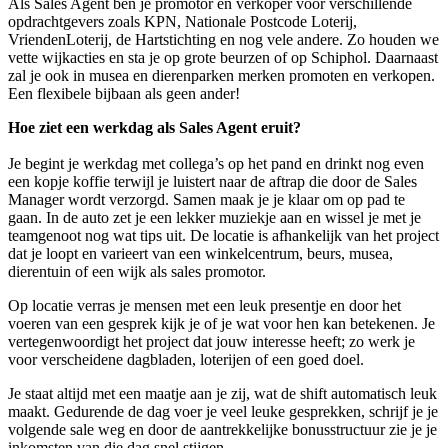
Als Sales Agent ben je promotor en verkoper voor verschillende
opdrachtgevers zoals KPN, Nationale Postcode Loterij,
VriendenLoterij, de Hartstichting en nog vele andere. Zo houden we
vette wijkacties en sta je op grote beurzen of op Schiphol. Daarnaast
zal je ook in musea en dierenparken merken promoten en verkopen.
Een flexibele bijbaan als geen ander!
Hoe ziet een werkdag als Sales Agent eruit?
Je begint je werkdag met collega’s op het pand en drinkt nog even
een kopje koffie terwijl je luistert naar de aftrap die door de Sales
Manager wordt verzorgd. Samen maak je je klaar om op pad te
gaan. In de auto zet je een lekker muziekje aan en wissel je met je
teamgenoot nog wat tips uit. De locatie is afhankelijk van het project
dat je loopt en varieert van een winkelcentrum, beurs, musea,
dierentuin of een wijk als sales promotor.
Op locatie verras je mensen met een leuk presentje en door het
voeren van een gesprek kijk je of je wat voor hen kan betekenen. Je
vertegenwoordigt het project dat jouw interesse heeft; zo werk je
voor verscheidene dagbladen, loterijen of een goed doel.
Je staat altijd met een maatje aan je zij, wat de shift automatisch leuk
maakt. Gedurende de dag voer je veel leuke gesprekken, schrijf je je
volgende sale weg en door de aantrekkelijke bonusstructuur zie je je
inkomsten van die dag snel stijgen.