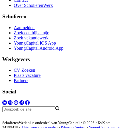
Contact
Over ScholierenWerk
Scholieren
Aanmelden
Zoek een bijbaantje
Zoek vakantiewerk
YoungCapital IOS App
YoungCapital Android App
Werkgevers
CV Zoeken
Plaats vacature
Partners
Social
ScholierenWerk.nl is onderdeel van YoungCapital • © 2026 • KvK nr:
34199418 •
Algemene voorwaarden
•
Privacy
Contact
•
YoungCapital score