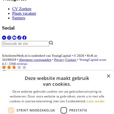
CV Zoeken
Plaats vacature
Partners
Social
ScholierenWerk.nl is onderdeel van YoungCapital • © 2026 • KvK nr:
34199418 •
Algemene voorwaarden
•
Privacy
Contact
•
YoungCapital score
4.3 - 3366 reviews
×
Deze website maakt gebruik
Inloggen als bedrijf
van cookies.
Deze website gebruikt cookies om uw gebruikerservaring te
E-mail
*
verbeteren. Door onze website te gebruiken, stemt u in met alle
cookies in overeenstemming met ons Cookiebeleid.
Lees verder
Wachtwoord
STRIKT NOODZAKELIJK
PRESTATIE
login gegevens onthouden