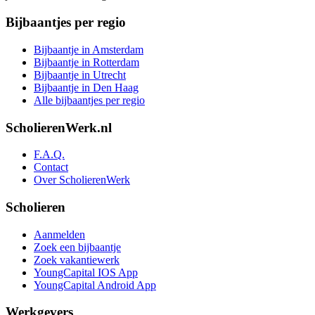
Bijbaantjes per regio
Bijbaantje in Amsterdam
Bijbaantje in Rotterdam
Bijbaantje in Utrecht
Bijbaantje in Den Haag
Alle bijbaantjes per regio
ScholierenWerk.nl
F.A.Q.
Contact
Over ScholierenWerk
Scholieren
Aanmelden
Zoek een bijbaantje
Zoek vakantiewerk
YoungCapital IOS App
YoungCapital Android App
Werkgevers