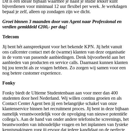
Dit is een ideale bijbaan waarmee je naast je studie lekker kunt
bijverdienen voor minimaal 12 uur flexibel per week. Je werkdagen
bepaal je zelf, alleen op zondagen zijn we dicht.
Groei binnen 3 maanden door van Agent naar Professional en
verdien gemiddeld €200,- per dag!
Telecom
Jij bent hét aanspreekpunt voor het bekende KPN. Jij hebt vanuit
ons callcenter contact met de (warme) klanten van deze organisatie
in de vorm van passende aanbiedingen. Denk bijvoorbeeld aan het
aanbieden van producten en service calls. Daarnaast kunnen klanten
bij jou terecht als ze vragen hebben. Zo zorgen wij samen voor een
nog betere customer experience.
Fonky
Fonky biedt de Ultieme Studentenbaan aan voor meer dan 400
studenten door heel Nederland. Wij willen continu groeien en als
Contact Center Agent ben jij een belangrijke schakel van onze
klantenservice binnen het recruitment proces. Jij bent in deze bijbaan
namelijk verantwoordelijk voor de opvolging van nieuwe potentiële
collega’s. Aan de hand van onder andere telefonische screenings, het
beantwoorden van inhoudelijke vragen en het inplannen van fysieke
kennismakingen zorg jij ervoor dat iedere kandidaat op de perfecte