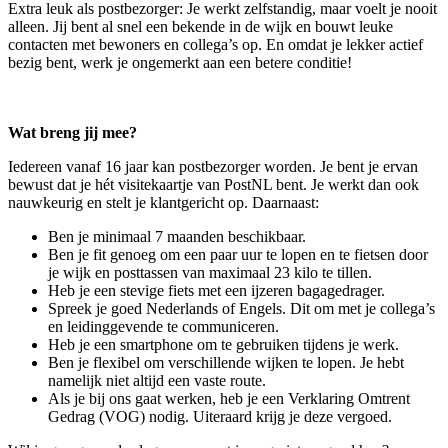
Extra leuk als postbezorger: Je werkt zelfstandig, maar voelt je nooit
alleen. Jij bent al snel een bekende in de wijk en bouwt leuke
contacten met bewoners en collega’s op. En omdat je lekker actief
bezig bent, werk je ongemerkt aan een betere conditie!
Wat breng jij mee?
Iedereen vanaf 16 jaar kan postbezorger worden. Je bent je ervan
bewust dat je hét visitekaartje van PostNL bent. Je werkt dan ook
nauwkeurig en stelt je klantgericht op. Daarnaast:
Ben je minimaal 7 maanden beschikbaar.
Ben je fit genoeg om een paar uur te lopen en te fietsen door
je wijk en posttassen van maximaal 23 kilo te tillen.
Heb je een stevige fiets met een ijzeren bagagedrager.
Spreek je goed Nederlands of Engels. Dit om met je collega’s
en leidinggevende te communiceren.
Heb je een smartphone om te gebruiken tijdens je werk.
Ben je flexibel om verschillende wijken te lopen. Je hebt
namelijk niet altijd een vaste route.
Als je bij ons gaat werken, heb je een Verklaring Omtrent
Gedrag (VOG) nodig. Uiteraard krijg je deze vergoed.