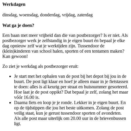
Werkdagen
dinsdag, woensdag, donderdag, vrijdag, zaterdag
Wat ga je doen?
Een baan met meer vrijheid dan die van postbezorger? Is er niet. Als
postbezorger werk je zelfstandig in je eigen buurt én bepaal je elke
dag opnieuw zelf wat je werktijden zijn. Tussendoor de
(klein)kinderen van school halen, sporten of een tentamen maken?
Kan gewoon!
Zo ziet je werkdag als postbezorger eruit:
Je start met het ophalen van de post bij het depot bij jou in de
buurt. De post ligt klaar en hoef je alleen maar in je fietstassen
te doen: alles is al keurig per straat en huisnummer gesorteerd.
Hoe laat je de post oppikt? Dat bepaal je zelf, zolang het maar
vóór 16.00 is.
Daarna fiets en loop je je ronde. Lekker in je eigen buurt. En
op de tijdstippen die jou het beste uitkomen. Zolang de post
veilig staat, kun je gerust tussendoor sporten of avondeten.
Als alle post maar uiterlijk om 20.00 uur in de brievenbussen
ligt.