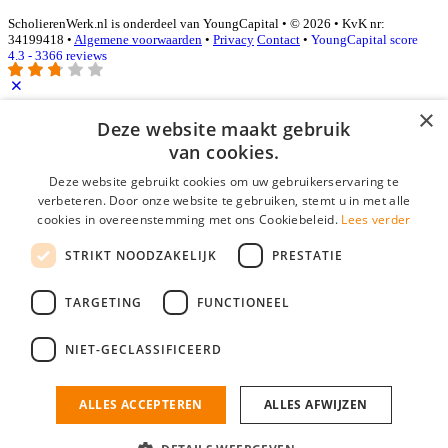
ScholierenWerk.nl is onderdeel van YoungCapital • © 2026 • KvK nr:
34199418 •
Algemene voorwaarden
•
Privacy
Contact
•
YoungCapital score
4.3 - 3366 reviews
×
Inloggen als bedrijf
Deze website maakt gebruik
van cookies.
E-mail
*
Deze website gebruikt cookies om uw gebruikerservaring te
verbeteren. Door onze website te gebruiken, stemt u in met alle
cookies in overeenstemming met ons Cookiebeleid.
Lees verder
Wachtwoord
STRIKT NOODZAKELIJK
PRESTATIE
login gegevens onthouden
Wachtwoord vergeten?
login
TARGETING
FUNCTIONEEL
Bedrijf aanmelden
NIET-GECLASSIFICEERD
Na het aanmelden kun je meteen je vacature plaatsen en heb je je
nieuwe collega/werknemer zo gevonden!
ALLES ACCEPTEREN
ALLES AFWIJZEN
Heb je nog geen gratis bedrijfsprofiel?