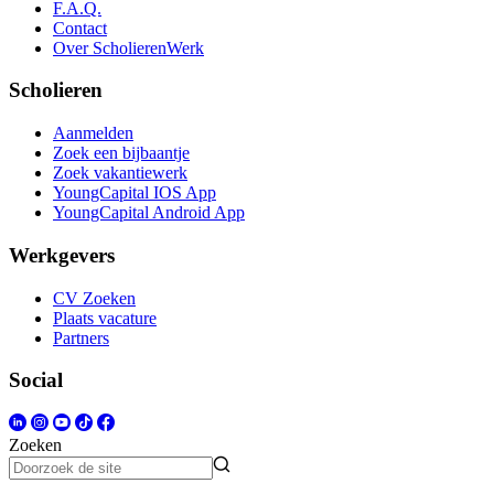
F.A.Q.
Contact
Over ScholierenWerk
Scholieren
Aanmelden
Zoek een bijbaantje
Zoek vakantiewerk
YoungCapital IOS App
YoungCapital Android App
Werkgevers
CV Zoeken
Plaats vacature
Partners
Social
Zoeken