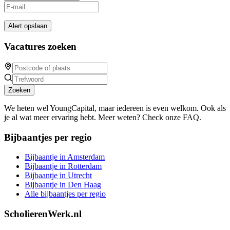
Alert opslaan
Vacatures zoeken
Zoeken
We heten wel YoungCapital, maar iedereen is even welkom. Ook als
je al wat meer ervaring hebt. Meer weten? Check onze FAQ.
Bijbaantjes per regio
Bijbaantje in Amsterdam
Bijbaantje in Rotterdam
Bijbaantje in Utrecht
Bijbaantje in Den Haag
Alle bijbaantjes per regio
ScholierenWerk.nl