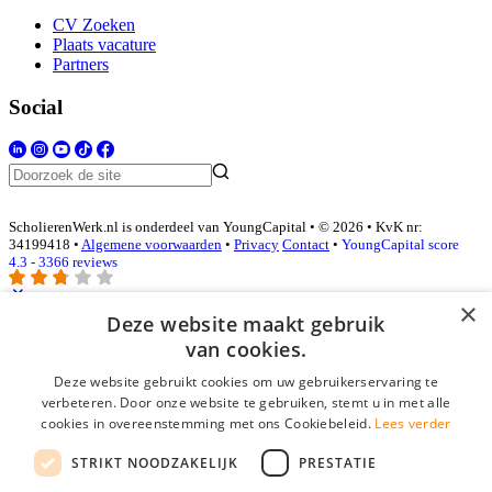
CV Zoeken
Plaats vacature
Partners
Social
ScholierenWerk.nl is onderdeel van YoungCapital • © 2026 • KvK nr:
34199418 •
Algemene voorwaarden
•
Privacy
Contact
•
YoungCapital score
4.3 - 3366 reviews
×
Deze website maakt gebruik
Inloggen als bedrijf
van cookies.
Deze website gebruikt cookies om uw gebruikerservaring te
E-mail
*
verbeteren. Door onze website te gebruiken, stemt u in met alle
cookies in overeenstemming met ons Cookiebeleid.
Lees verder
Wachtwoord
STRIKT NOODZAKELIJK
PRESTATIE
login gegevens onthouden
Wachtwoord vergeten?