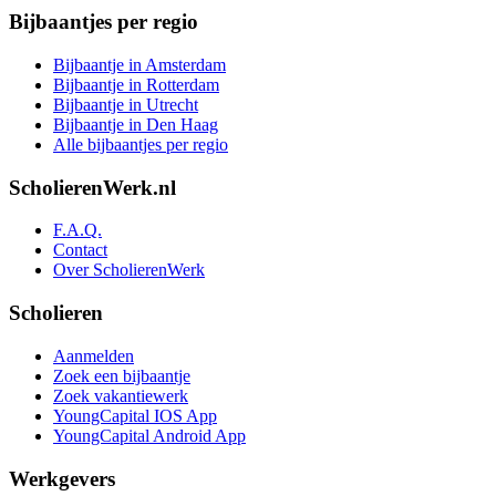
Bijbaantjes per regio
Bijbaantje in Amsterdam
Bijbaantje in Rotterdam
Bijbaantje in Utrecht
Bijbaantje in Den Haag
Alle bijbaantjes per regio
ScholierenWerk.nl
F.A.Q.
Contact
Over ScholierenWerk
Scholieren
Aanmelden
Zoek een bijbaantje
Zoek vakantiewerk
YoungCapital IOS App
YoungCapital Android App
Werkgevers