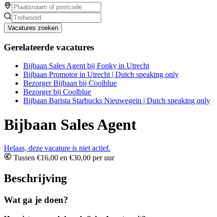
Vacatures zoeken
Gerelateerde vacatures
Bijbaan Sales Agent bij Fonky in Utrecht
Bijbaan Promotor in Utrecht | Dutch speaking only
Bezorger Bijbaan bij Coolblue
Bezorger bij Coolblue
Bijbaan Barista Starbucks Nieuwegein | Dutch speaking only
Bijbaan Sales Agent
Helaas, deze vacature is niet actief.
Tussen €16,00 en €30,00 per uur
Beschrijving
Wat ga je doen?