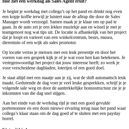
Hoe ziet een werkdag als Sales Agent eruit?
Je begint je werkdag met collega’s op het pand en drinkt nog even
een kopje koffie terwijl je luistert naar de aftrap die door de Sales
Manager wordt verzorgd. Samen maak je je klaar om op pad te
gaan. In de auto zet je een lekker muziekje aan en wissel je met je
teamgenoot nog wat tips uit. De locatie is afhankelijk van het project
dat je loopt en varieert van een winkelcentrum, beurs, musea,
dierentuin of een wijk als sales promotor.
Op locatie verras je mensen met een leuk presentje en door het
voeren van een gesprek kijk je of je wat voor hen kan betekenen. Je
vertegenwoordigt het project dat jouw interesse heeft; zo werk je
voor verscheidene dagbladen, loterijen of een goed doel.
Je staat altijd met een maatje aan je zij, wat de shift automatisch leuk
maakt. Gedurende de dag voer je veel leuke gesprekken, schrijf je je
volgende sale weg en door de aantrekkelijke bonusstructuur zie je je
inkomsten van die dag snel stijgen.
Aan het einde van de werkdag rijd je met een goed gevulde
portemonnee en een dosis nieuwe ervaring terug naar het pand waar
collega’s klaar staan om de dag goed af te sluiten met een payday
borrel.