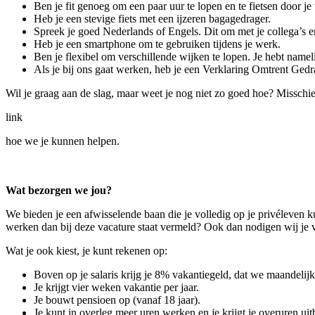
Ben je fit genoeg om een paar uur te lopen en te fietsen door je
Heb je een stevige fiets met een ijzeren bagagedrager.
Spreek je goed Nederlands of Engels. Dit om met je collega’s 
Heb je een smartphone om te gebruiken tijdens je werk.
Ben je flexibel om verschillende wijken te lopen. Je hebt namelij
Als je bij ons gaat werken, heb je een Verklaring Omtrent Ged
Wil je graag aan de slag, maar weet je nog niet zo goed hoe? Misschie
link
hoe we je kunnen helpen.
Wat bezorgen we jou?
We bieden je een afwisselende baan die je volledig op je privéleven 
werken dan bij deze vacature staat vermeld? Ook dan nodigen wij je va
Wat je ook kiest, je kunt rekenen op:
Boven op je salaris krijg je 8% vakantiegeld, dat we maandelijks
Je krijgt vier weken vakantie per jaar.
Je bouwt pensioen op (vanaf 18 jaar).
Je kunt in overleg meer uren werken en je krijgt je overuren uit