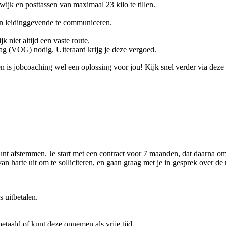
 wijk en posttassen van maximaal 23 kilo te tillen.
en leidinggevende te communiceren.
k niet altijd een vaste route.
rag (VOG) nodig. Uiteraard krijg je deze vergoed.
n is jobcoaching wel een oplossing voor jou! Kijk snel verder via deze
kunt afstemmen. Je start met een contract voor 7 maanden, dat daarna o
n harte uit om te solliciteren, en gaan graag met je in gesprek over de
 uitbetalen.
betaald of kunt deze opnemen als vrije tijd.