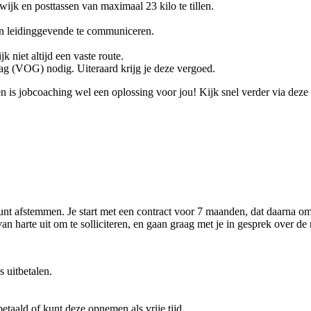
 wijk en posttassen van maximaal 23 kilo te tillen.
en leidinggevende te communiceren.
k niet altijd een vaste route.
rag (VOG) nodig. Uiteraard krijg je deze vergoed.
n is jobcoaching wel een oplossing voor jou! Kijk snel verder via deze
kunt afstemmen. Je start met een contract voor 7 maanden, dat daarna o
n harte uit om te solliciteren, en gaan graag met je in gesprek over de
 uitbetalen.
betaald of kunt deze opnemen als vrije tijd.