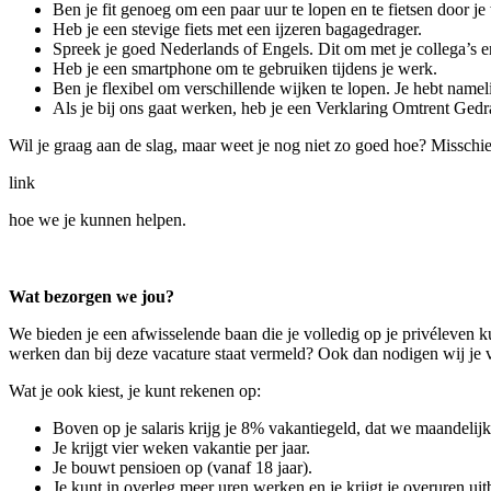
Ben je fit genoeg om een paar uur te lopen en te fietsen door je
Heb je een stevige fiets met een ijzeren bagagedrager.
Spreek je goed Nederlands of Engels. Dit om met je collega’s 
Heb je een smartphone om te gebruiken tijdens je werk.
Ben je flexibel om verschillende wijken te lopen. Je hebt namelij
Als je bij ons gaat werken, heb je een Verklaring Omtrent Ged
Wil je graag aan de slag, maar weet je nog niet zo goed hoe? Misschie
link
hoe we je kunnen helpen.
Wat bezorgen we jou?
We bieden je een afwisselende baan die je volledig op je privéleven 
werken dan bij deze vacature staat vermeld? Ook dan nodigen wij je va
Wat je ook kiest, je kunt rekenen op:
Boven op je salaris krijg je 8% vakantiegeld, dat we maandelijks
Je krijgt vier weken vakantie per jaar.
Je bouwt pensioen op (vanaf 18 jaar).
Je kunt in overleg meer uren werken en je krijgt je overuren uit