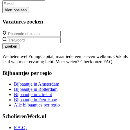
Alert opslaan
Vacatures zoeken
Zoeken
We heten wel YoungCapital, maar iedereen is even welkom. Ook als
je al wat meer ervaring hebt. Meer weten? Check onze FAQ.
Bijbaantjes per regio
Bijbaantje in Amsterdam
Bijbaantje in Rotterdam
Bijbaantje in Utrecht
Bijbaantje in Den Haag
Alle bijbaantjes per regio
ScholierenWerk.nl
F.A.Q.