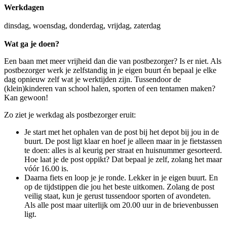
Werkdagen
dinsdag, woensdag, donderdag, vrijdag, zaterdag
Wat ga je doen?
Een baan met meer vrijheid dan die van postbezorger? Is er niet. Als
postbezorger werk je zelfstandig in je eigen buurt én bepaal je elke
dag opnieuw zelf wat je werktijden zijn. Tussendoor de
(klein)kinderen van school halen, sporten of een tentamen maken?
Kan gewoon!
Zo ziet je werkdag als postbezorger eruit:
Je start met het ophalen van de post bij het depot bij jou in de
buurt. De post ligt klaar en hoef je alleen maar in je fietstassen
te doen: alles is al keurig per straat en huisnummer gesorteerd.
Hoe laat je de post oppikt? Dat bepaal je zelf, zolang het maar
vóór 16.00 is.
Daarna fiets en loop je je ronde. Lekker in je eigen buurt. En
op de tijdstippen die jou het beste uitkomen. Zolang de post
veilig staat, kun je gerust tussendoor sporten of avondeten.
Als alle post maar uiterlijk om 20.00 uur in de brievenbussen
ligt.