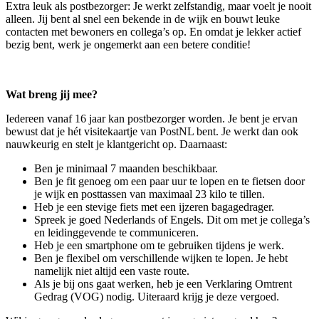
Extra leuk als postbezorger: Je werkt zelfstandig, maar voelt je nooit
alleen. Jij bent al snel een bekende in de wijk en bouwt leuke
contacten met bewoners en collega’s op. En omdat je lekker actief
bezig bent, werk je ongemerkt aan een betere conditie!
Wat breng jij mee?
Iedereen vanaf 16 jaar kan postbezorger worden. Je bent je ervan
bewust dat je hét visitekaartje van PostNL bent. Je werkt dan ook
nauwkeurig en stelt je klantgericht op. Daarnaast:
Ben je minimaal 7 maanden beschikbaar.
Ben je fit genoeg om een paar uur te lopen en te fietsen door
je wijk en posttassen van maximaal 23 kilo te tillen.
Heb je een stevige fiets met een ijzeren bagagedrager.
Spreek je goed Nederlands of Engels. Dit om met je collega’s
en leidinggevende te communiceren.
Heb je een smartphone om te gebruiken tijdens je werk.
Ben je flexibel om verschillende wijken te lopen. Je hebt
namelijk niet altijd een vaste route.
Als je bij ons gaat werken, heb je een Verklaring Omtrent
Gedrag (VOG) nodig. Uiteraard krijg je deze vergoed.