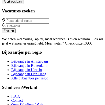
Alert opslaan
Vacatures zoeken
Zoeken
We heten wel YoungCapital, maar iedereen is even welkom. Ook als
je al wat meer ervaring hebt. Meer weten? Check onze FAQ.
Bijbaantjes per regio
Bijbaantje in Amsterdam
Bijbaantje in Rotterdam
Bijbaantje in Utrecht
Bijbaantje in Den Haag
Alle bijbaantjes per regio
ScholierenWerk.nl
F.A.Q.
Contact
Over ScholierenWerk