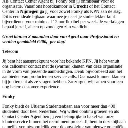
Als Contact Center Agent bij Fonky ben jij onmisbaar voor de
organisatie. Vanaf ons hoofdkantoor in
Utrecht
of het Contact
Center in
Nijmegen
ga jij voor zowel Fonky als KPN aan de slag.
Dit is een ideale bijbaan waarmee je naast je studie lekker kunt
bijverdienen voor minimaal 12 uur flexibel per week. Je werkdagen
bepaal je zelf, alleen op zondagen zijn we dicht.
Groei binnen 3 maanden door van Agent naar Professional en
verdien gemiddeld €200,- per dag!
Telecom
Jij bent hét aanspreekpunt voor het bekende KPN. Jij hebt vanuit
ons callcenter contact met de (warme) klanten van deze organisatie
in de vorm van passende aanbiedingen. Denk bijvoorbeeld aan het
aanbieden van producten en service calls. Daarnaast kunnen klanten
bij jou terecht als ze vragen hebben. Zo zorgen wij samen voor een
nog betere customer experience.
Fonky
Fonky biedt de Ultieme Studentenbaan aan voor meer dan 400
studenten door heel Nederland. Wij willen continu groeien en als
Contact Center Agent ben jij een belangrijke schakel van onze
klantenservice binnen het recruitment proces. Jij bent in deze bijbaan
namelijk verantwoordelijk voor de opvolging van nieuwe potentiële