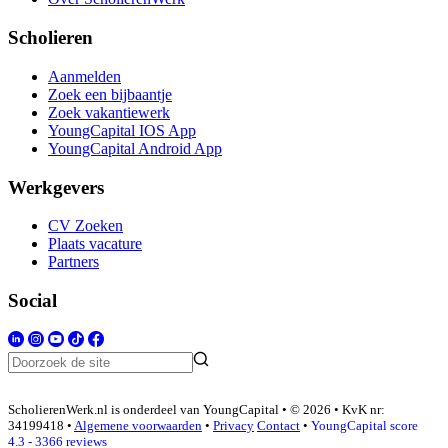
Scholieren
Aanmelden
Zoek een bijbaantje
Zoek vakantiewerk
YoungCapital IOS App
YoungCapital Android App
Werkgevers
CV Zoeken
Plaats vacature
Partners
Social
ScholierenWerk.nl is onderdeel van YoungCapital • © 2026 • KvK nr:
34199418 •
Algemene voorwaarden
•
Privacy
Contact
•
YoungCapital score
4.3 - 3366 reviews