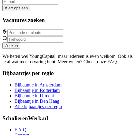
Alert opslaan
Vacatures zoeken
Zoeken
We heten wel YoungCapital, maar iedereen is even welkom. Ook als
je al wat meer ervaring hebt. Meer weten? Check onze FAQ.
Bijbaantjes per regio
Bijbaantje in Amsterdam
Bijbaantje in Rotterdam
Bijbaantje in Utrecht
Bijbaantje in Den Haag
Alle bijbaantjes per regio
ScholierenWerk.nl
F.A.Q.