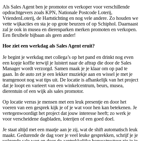
Als Sales Agent ben je promotor en verkoper voor verschillende
opdrachtgevers zoals KPN, Nationale Postcode Loterij,
VriendenLoterij, de Hartstichting en nog vele andere. Zo houden we
vette wijkacties en sta je op grote beurzen of op Schiphol. Daarnaast
zal je ook in musea en dierenparken merken promoten en verkopen.
Een flexibele bijbaan als geen ander!
Hoe ziet een werkdag als Sales Agent eruit?
Je begint je werkdag met collega’s op het pand en drinkt nog even
een kopje koffie terwijl je luistert naar de aftrap die door de Sales
Manager wordt verzorgd. Samen maak je je klaar om op pad te
gaan. In de auto zet je een lekker muziekje aan en wissel je met je
teamgenoot nog wat tips uit. De locatie is afhankelijk van het project
dat je loopt en varieert van een winkelcentrum, beurs, musea,
dierentuin of een wijk als sales promotor.
Op locatie verras je mensen met een leuk presentje en door het
voeren van een gesprek kijk je of je wat voor hen kan betekenen. Je
vertegenwoordigt het project dat jouw interesse heeft; zo werk je
voor verscheidene dagbladen, loterijen of een goed doel.
Je staat altijd met een maatje aan je zij, wat de shift automatisch leuk
maakt. Gedurende de dag voer je veel leuke gesprekken, schrijf je je
volgende sale weg en door de aantrekkelijke bonusstructuur zie je je