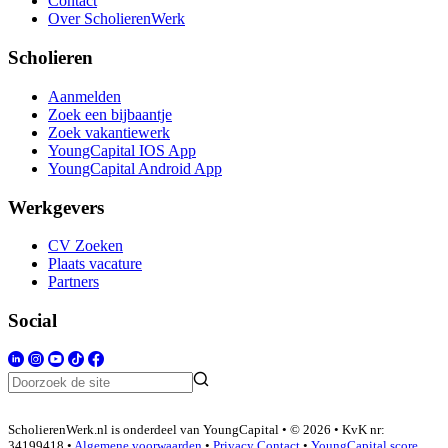
Contact
Over ScholierenWerk
Scholieren
Aanmelden
Zoek een bijbaantje
Zoek vakantiewerk
YoungCapital IOS App
YoungCapital Android App
Werkgevers
CV Zoeken
Plaats vacature
Partners
Social
ScholierenWerk.nl is onderdeel van YoungCapital • © 2026 • KvK nr:
34199418 •
Algemene voorwaarden
•
Privacy
Contact
•
YoungCapital score