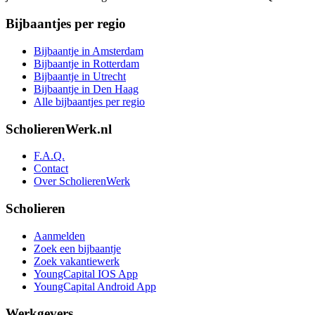
Bijbaantjes per regio
Bijbaantje in Amsterdam
Bijbaantje in Rotterdam
Bijbaantje in Utrecht
Bijbaantje in Den Haag
Alle bijbaantjes per regio
ScholierenWerk.nl
F.A.Q.
Contact
Over ScholierenWerk
Scholieren
Aanmelden
Zoek een bijbaantje
Zoek vakantiewerk
YoungCapital IOS App
YoungCapital Android App
Werkgevers