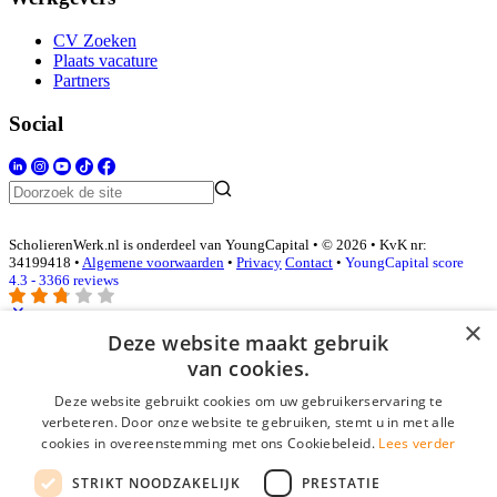
CV Zoeken
Plaats vacature
Partners
Social
ScholierenWerk.nl is onderdeel van YoungCapital • © 2026 • KvK nr:
34199418 •
Algemene voorwaarden
•
Privacy
Contact
•
YoungCapital score
4.3 - 3366 reviews
×
Deze website maakt gebruik
Inloggen als bedrijf
van cookies.
Deze website gebruikt cookies om uw gebruikerservaring te
E-mail
*
verbeteren. Door onze website te gebruiken, stemt u in met alle
cookies in overeenstemming met ons Cookiebeleid.
Lees verder
Wachtwoord
STRIKT NOODZAKELIJK
PRESTATIE
login gegevens onthouden