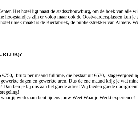
enter. Het hotel ligt naast de stadsschouwburg, om de hoek van alle win
ische hoogstandjes zijn er volop maar ook de Oostvaardersplassen kun je
 hotel uniek maakt is de Bierfabriek, de publiekstrekker van Almere. W
URLIJK)?
€750,- bruto per maand fulltime, die bestaat uit €670,- stagevergoedin
al gewerkte dagen en gewerkte uren. Dus de ene maand krijg je wat mi
ie? Dan ben je bij ons aan het goede adres! Wij bieden goede doorgroei
sregeling!
el waar jij werkzaam bent tijdens jouw Weet Waar je Werkt experience!