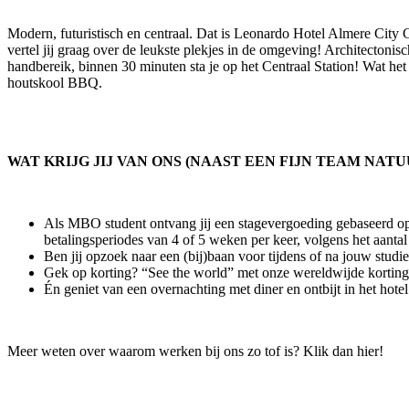
Modern, futuristisch en centraal. Dat is Leonardo Hotel Almere City C
vertel jij graag over de leukste plekjes in de omgeving! Architecton
handbereik, binnen 30 minuten sta je op het Centraal Station! Wat het
houtskool BBQ.
WAT KRIJG JIJ VAN ONS (NAAST EEN FIJN TEAM NATU
Als MBO student ontvang jij een stagevergoeding gebaseerd op 
betalingsperiodes van 4 of 5 weken per keer, volgens het aant
Ben jij opzoek naar een (bij)baan voor tijdens of na jouw stud
Gek op korting? “See the world” met onze wereldwijde korting
Én geniet van een overnachting met diner en ontbijt in het hot
Meer weten over waarom werken bij ons zo tof is? Klik dan hier!