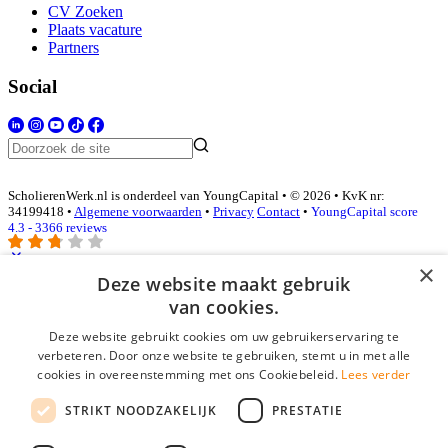
CV Zoeken
Plaats vacature
Partners
Social
ScholierenWerk.nl is onderdeel van YoungCapital • © 2026 • KvK nr:
34199418 •
Algemene voorwaarden
•
Privacy
Contact
•
YoungCapital score
4.3 - 3366 reviews
×
Deze website maakt gebruik
Inloggen als bedrijf
van cookies.
Deze website gebruikt cookies om uw gebruikerservaring te
E-mail
*
verbeteren. Door onze website te gebruiken, stemt u in met alle
cookies in overeenstemming met ons Cookiebeleid.
Lees verder
Wachtwoord
STRIKT NOODZAKELIJK
PRESTATIE
login gegevens onthouden
Wachtwoord vergeten?