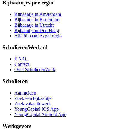
Bijbaantjes per regio
Bijbaantje in Amsterdam
Bijbaantje in Rotterdam
Bijbaantje in Utrecht
Bijbaantje in Den Haag
Alle bijbaantjes per regio
ScholierenWerk.nl
F.A.Q.
Contact
Over ScholierenWerk
Scholieren
Aanmelden
Zoek een bijbaantje
Zoek vakantiewerk
YoungCapital IOS App
YoungCapital Android App
Werkgevers