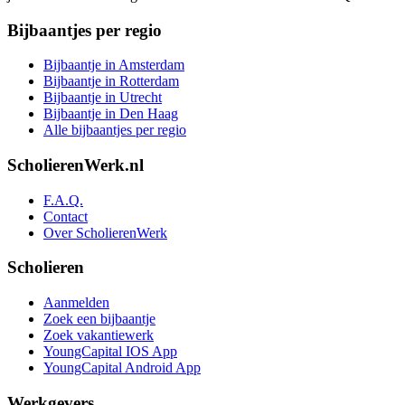
Bijbaantjes per regio
Bijbaantje in Amsterdam
Bijbaantje in Rotterdam
Bijbaantje in Utrecht
Bijbaantje in Den Haag
Alle bijbaantjes per regio
ScholierenWerk.nl
F.A.Q.
Contact
Over ScholierenWerk
Scholieren
Aanmelden
Zoek een bijbaantje
Zoek vakantiewerk
YoungCapital IOS App
YoungCapital Android App
Werkgevers