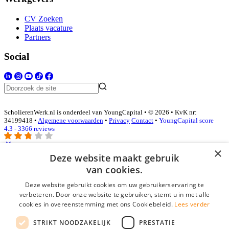
CV Zoeken
Plaats vacature
Partners
Social
ScholierenWerk.nl is onderdeel van YoungCapital • © 2026 • KvK nr:
34199418 •
Algemene voorwaarden
•
Privacy
Contact
•
YoungCapital score
4.3 - 3366 reviews
×
Deze website maakt gebruik
Inloggen als bedrijf
van cookies.
Deze website gebruikt cookies om uw gebruikerservaring te
E-mail
*
verbeteren. Door onze website te gebruiken, stemt u in met alle
cookies in overeenstemming met ons Cookiebeleid.
Lees verder
Wachtwoord
STRIKT NOODZAKELIJK
PRESTATIE
login gegevens onthouden