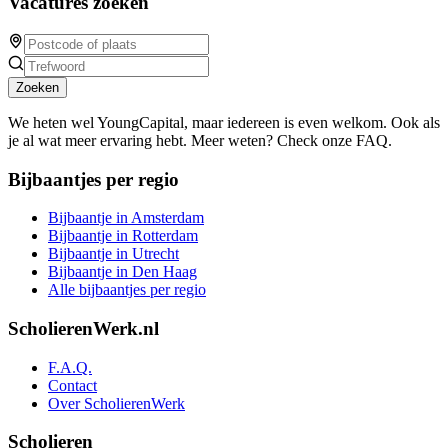
Vacatures zoeken
Zoeken
We heten wel YoungCapital, maar iedereen is even welkom. Ook als
je al wat meer ervaring hebt. Meer weten? Check onze FAQ.
Bijbaantjes per regio
Bijbaantje in Amsterdam
Bijbaantje in Rotterdam
Bijbaantje in Utrecht
Bijbaantje in Den Haag
Alle bijbaantjes per regio
ScholierenWerk.nl
F.A.Q.
Contact
Over ScholierenWerk
Scholieren