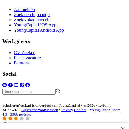
Aanmelden
Zoek een bijbaantje
Zoek vakantiewerk
YoungCapital IOS App
YoungCapital Android App
Werkgevers
CV Zoeken
Plaats vacature
Partners
Social
ScholierenWerk.nl is onderdeel van YoungCapital • © 2026 • KvK nr:
34199418 •
Algemene voorwaarden
•
Privacy
Contact
•
YoungCapital score
4.3 - 3366 reviews
×