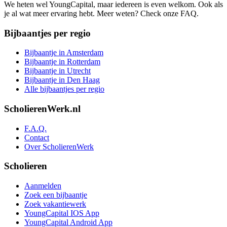
We heten wel YoungCapital, maar iedereen is even welkom. Ook als
je al wat meer ervaring hebt. Meer weten? Check onze FAQ.
Bijbaantjes per regio
Bijbaantje in Amsterdam
Bijbaantje in Rotterdam
Bijbaantje in Utrecht
Bijbaantje in Den Haag
Alle bijbaantjes per regio
ScholierenWerk.nl
F.A.Q.
Contact
Over ScholierenWerk
Scholieren
Aanmelden
Zoek een bijbaantje
Zoek vakantiewerk
YoungCapital IOS App
YoungCapital Android App