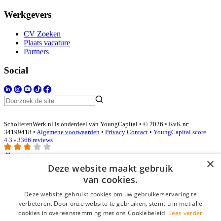
Werkgevers
CV Zoeken
Plaats vacature
Partners
Social
ScholierenWerk.nl is onderdeel van YoungCapital • © 2026 • KvK nr:
34199418 •
Algemene voorwaarden
•
Privacy
Contact
•
YoungCapital score
4.3 - 3366 reviews
×
Deze website maakt gebruik
Inloggen als bedrijf
van cookies.
Deze website gebruikt cookies om uw gebruikerservaring te
E-mail
*
verbeteren. Door onze website te gebruiken, stemt u in met alle
cookies in overeenstemming met ons Cookiebeleid.
Lees verder
Wachtwoord