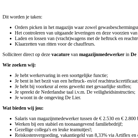
Dit worden je taken:
Orders picken in het magazijn waar zowel gewasbeschermingsmi
Het controleren van uitgaande leveringen en deze voorzien van 
Laden en lossen van (vracht)wagens met de heftruck en reachtr
Klaarzetten van ritten voor de chauffeurs.
Solliciteer direct op deze
vacature
van
magazijnmedewerker
in
De 
Wie zoeken wij:
Je hebt werkervaring in een soortgelijke functie;
Je bent in het bezit van een heftruck- en/of reachtruckcertificaat
Je hebt bij voorkeur al eens gewerkt met gevaarlijke stoffen;
Je spreekt de Nederlandse taal i.v.m. De veiligheidsinstructies;
Je woont in de omgeving De Lier.
Wat bieden wij jou:
Salaris van magazijnmedewerker tussen de € 2.530 en € 2.800 b
Werken bij een stabiel en toonaangevend familiebedrijf;
Gezellige collega's en leuke teamuitjes!;
Reiskostenvergoeding, vakantiegeld van 8,33% via Artiflex en