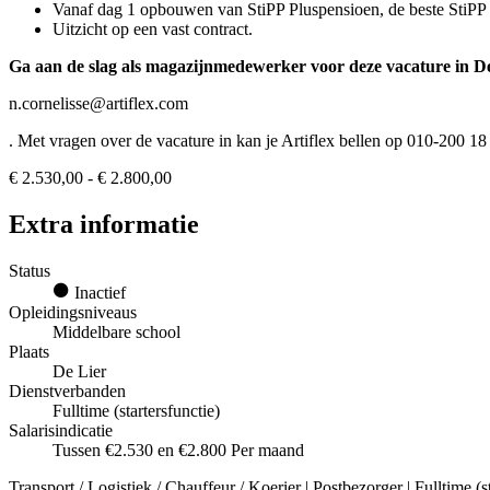
Vanaf dag 1 opbouwen van StiPP Pluspensioen, de beste StiPP 
Uitzicht op een vast contract.
Ga aan de slag als magazijnmedewerker voor deze vacature in D
n.cornelisse@artiflex.com
. Met vragen over de vacature in kan je Artiflex bellen op 010-200 
€ 2.530,00 - € 2.800,00
Extra informatie
Status
Inactief
Opleidingsniveaus
Middelbare school
Plaats
De Lier
Dienstverbanden
Fulltime (startersfunctie)
Salarisindicatie
Tussen €2.530 en €2.800 Per maand
Transport / Logistiek / Chauffeur / Koerier | Postbezorger | Fulltime (s