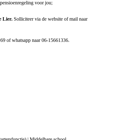
pensioenregeling voor jou;
e Lier.
Solliciteer via de website of mail naar
18 69 of whatsapp naar 06-15661336.
tartersfunctie) | Middelbare school