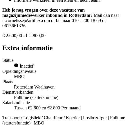
Informele werksfeer in een klein en hecht team.
Heb je nog vragen over deze vacature van
magazijnmedewerker inbound in Rotterdam?
Mail dan naar
n.cornelisse@artiflex.com of bel naar 010 - 200 18 69 of
0615661336.
€ 2.600,00 - € 2.800,00
Extra informatie
Status
Inactief
Opleidingsniveaus
MBO
Plaats
Rotterdam Waalhaven
Dienstverbanden
Fulltime (startersfunctie)
Salarisindicatie
Tussen €2.600 en €2.800 Per maand
Transport / Logistiek / Chauffeur / Koerier | Postbezorger | Fulltime
(startersfunctie) | MBO