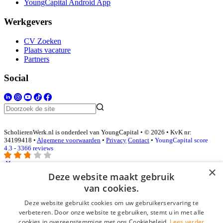
YoungCapital Android App
Werkgevers
CV Zoeken
Plaats vacature
Partners
Social
ScholierenWerk.nl is onderdeel van YoungCapital • © 2026 • KvK nr:
34199418 •
Algemene voorwaarden
•
Privacy
Contact
•
YoungCapital score
4.3 - 3366 reviews
×
Deze website maakt gebruik
Inloggen als bedrijf
van cookies.
Deze website gebruikt cookies om uw gebruikerservaring te
E-mail
*
verbeteren. Door onze website te gebruiken, stemt u in met alle
cookies in overeenstemming met ons Cookiebeleid.
Lees verder
Wachtwoord