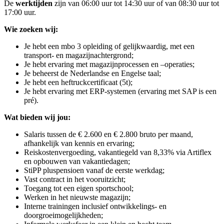
De
werktijden
zijn van 06:00 uur tot 14:30 uur of van 08:30 uur tot
17:00 uur.
Wie zoeken wij:
Je hebt een mbo 3 opleiding of gelijkwaardig, met een
transport- en magazijnachtergrond;
Je hebt ervaring met magazijnprocessen en –operaties;
Je beheerst de Nederlandse en Engelse taal;
Je hebt een heftruckcertificaat (5t);
Je hebt ervaring met ERP-systemen (ervaring met SAP is een
pré).
Wat bieden wij jou:
Salaris tussen de € 2.600 en € 2.800 bruto per maand,
afhankelijk van kennis en ervaring;
Reiskostenvergoeding, vakantiegeld van 8,33% via Artiflex
en opbouwen van vakantiedagen;
StiPP pluspensioen vanaf de eerste werkdag;
Vast contract in het vooruitzicht;
Toegang tot een eigen sportschool;
Werken in het nieuwste magazijn;
Interne trainingen inclusief ontwikkelings- en
doorgroeimogelijkheden;