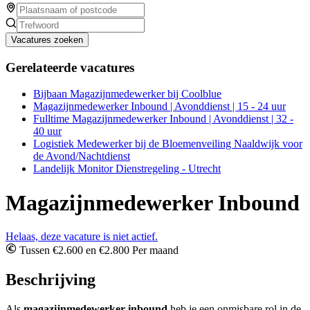
Vacatures zoeken
Gerelateerde vacatures
Bijbaan Magazijnmedewerker bij Coolblue
Magazijnmedewerker Inbound | Avonddienst | 15 - 24 uur
Fulltime Magazijnmedewerker Inbound | Avonddienst | 32 -
40 uur
Logistiek Medewerker bij de Bloemenveiling Naaldwijk voor
de Avond/Nachtdienst
Landelijk Monitor Dienstregeling - Utrecht
Magazijnmedewerker Inbound
Helaas, deze vacature is niet actief.
Tussen €2.600 en €2.800 Per maand
Beschrijving
Als
magazijnmedewerker inbound
heb je een onmisbare rol in de