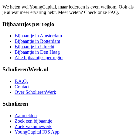
We heten wel YoungCapital, maar iedereen is even welkom. Ook als
je al wat meer ervaring hebt. Meer weten? Check onze FAQ.
Bijbaantjes per regio
Bijbaantje in Amsterdam
Bijbaantje in Rotterdam
Bijbaantje in Utrecht
Bijbaantje in Den Haag
Alle bijbaantjes per regio
ScholierenWerk.nl
F.A.Q.
Contact
Over ScholierenWerk
Scholieren
Aanmelden
Zoek een bijbaantje
Zoek vakantiewerk
YoungCapital IOS App