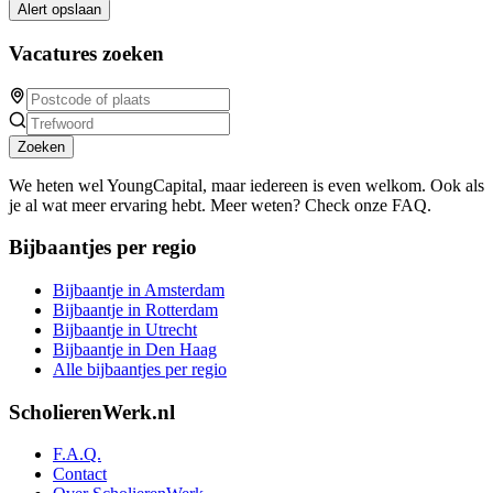
Alert opslaan
Vacatures zoeken
Zoeken
We heten wel YoungCapital, maar iedereen is even welkom. Ook als
je al wat meer ervaring hebt. Meer weten? Check onze FAQ.
Bijbaantjes per regio
Bijbaantje in Amsterdam
Bijbaantje in Rotterdam
Bijbaantje in Utrecht
Bijbaantje in Den Haag
Alle bijbaantjes per regio
ScholierenWerk.nl
F.A.Q.
Contact