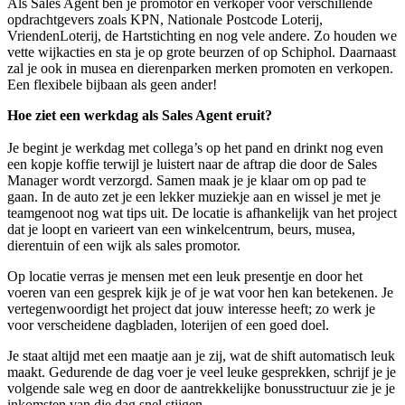
Als Sales Agent ben je promotor en verkoper voor verschillende
opdrachtgevers zoals KPN, Nationale Postcode Loterij,
VriendenLoterij, de Hartstichting en nog vele andere. Zo houden we
vette wijkacties en sta je op grote beurzen of op Schiphol. Daarnaast
zal je ook in musea en dierenparken merken promoten en verkopen.
Een flexibele bijbaan als geen ander!
Hoe ziet een werkdag als Sales Agent eruit?
Je begint je werkdag met collega’s op het pand en drinkt nog even
een kopje koffie terwijl je luistert naar de aftrap die door de Sales
Manager wordt verzorgd. Samen maak je je klaar om op pad te
gaan. In de auto zet je een lekker muziekje aan en wissel je met je
teamgenoot nog wat tips uit. De locatie is afhankelijk van het project
dat je loopt en varieert van een winkelcentrum, beurs, musea,
dierentuin of een wijk als sales promotor.
Op locatie verras je mensen met een leuk presentje en door het
voeren van een gesprek kijk je of je wat voor hen kan betekenen. Je
vertegenwoordigt het project dat jouw interesse heeft; zo werk je
voor verscheidene dagbladen, loterijen of een goed doel.
Je staat altijd met een maatje aan je zij, wat de shift automatisch leuk
maakt. Gedurende de dag voer je veel leuke gesprekken, schrijf je je
volgende sale weg en door de aantrekkelijke bonusstructuur zie je je
inkomsten van die dag snel stijgen.