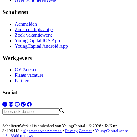
Over ScholierenWerk
Scholieren
Aanmelden
Zoek een bijbaantje
Zoek vakantiewerk
YoungCapital IOS App
YoungCapital Android App
Werkgevers
CV Zoeken
Plaats vacature
Partners
Social
ScholierenWerk.nl is onderdeel van YoungCapital • © 2026 • KvK nr:
34199418 •
Algemene voorwaarden
•
Privacy
Contact
•
YoungCapital score
4.3 - 3366 reviews