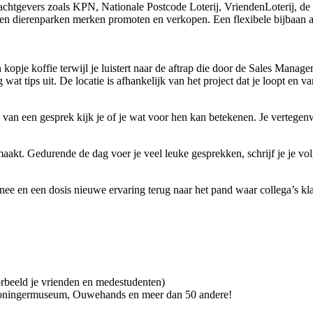
chtgevers zoals KPN, Nationale Postcode Loterij, VriendenLoterij, de 
a en dierenparken merken promoten en verkopen. Een flexibele bijbaan a
 kopje koffie terwijl je luistert naar de aftrap die door de Sales Mana
wat tips uit. De locatie is afhankelijk van het project dat je loopt en 
 van een gesprek kijk je of je wat voor hen kan betekenen. Je vertegenw
k maakt. Gedurende de dag voer je veel leuke gesprekken, schrijf je je v
e en een dosis nieuwe ervaring terug naar het pand waar collega’s klaa
beeld je vrienden en medestudenten)
Groningermuseum, Ouwehands en meer dan 50 andere!