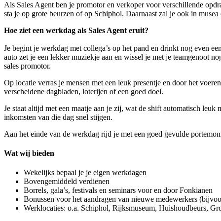
Als Sales Agent ben je promotor en verkoper voor verschillende opdra
sta je op grote beurzen of op Schiphol. Daarnaast zal je ook in muse
Hoe ziet een werkdag als Sales Agent eruit?
Je begint je werkdag met collega’s op het pand en drinkt nog even een
auto zet je een lekker muziekje aan en wissel je met je teamgenoot nog 
sales promotor.
Op locatie verras je mensen met een leuk presentje en door het voeren
verscheidene dagbladen, loterijen of een goed doel.
Je staat altijd met een maatje aan je zij, wat de shift automatisch leu
inkomsten van die dag snel stijgen.
Aan het einde van de werkdag rijd je met een goed gevulde portemonne
Wat wij bieden
Wekelijks bepaal je je eigen werkdagen
Bovengemiddeld verdienen
Borrels, gala’s, festivals en seminars voor en door Fonkianen
Bonussen voor het aandragen van nieuwe medewerkers (bijvoor
Werklocaties: o.a. Schiphol, Rijksmuseum, Huishoudbeurs, 