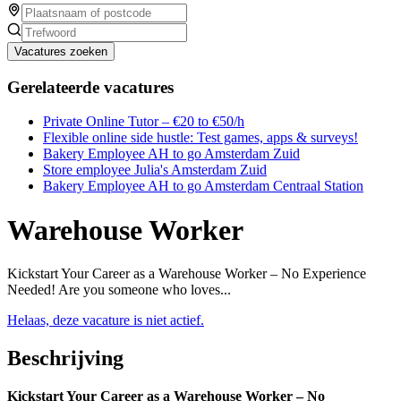
Vacatures zoeken
Gerelateerde vacatures
Private Online Tutor – €20 to €50/h
Flexible online side hustle: Test games, apps & surveys!
Bakery Employee AH to go Amsterdam Zuid
Store employee Julia's Amsterdam Zuid
Bakery Employee AH to go Amsterdam Centraal Station
Warehouse Worker
Kickstart Your Career as a Warehouse Worker – No Experience
Needed! Are you someone who loves...
Helaas, deze vacature is niet actief.
Beschrijving
Kickstart Your Career as a Warehouse Worker – No