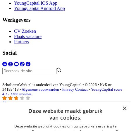
YoungCapital IOS App
YoungCapital Android App
Werkgevers
CV Zoeken
Plaats vacature
Partners
Social
ScholierenWerk.nl is onderdeel van YoungCapital • © 2026 • KvK nr:
34199418 •
Algemene voorwaarden
•
Privacy
Contact
•
YoungCapital score
4.3 - 3366 reviews
×
Deze website maakt gebruik
Inloggen als bedrijf
van cookies.
Deze website gebruikt cookies om uw gebruikerservaring te
E-mail
*