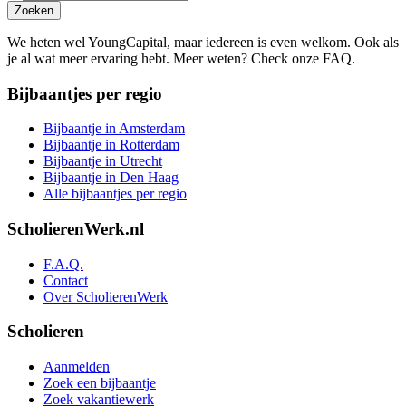
Zoeken
We heten wel YoungCapital, maar iedereen is even welkom. Ook als
je al wat meer ervaring hebt. Meer weten? Check onze FAQ.
Bijbaantjes per regio
Bijbaantje in Amsterdam
Bijbaantje in Rotterdam
Bijbaantje in Utrecht
Bijbaantje in Den Haag
Alle bijbaantjes per regio
ScholierenWerk.nl
F.A.Q.
Contact
Over ScholierenWerk
Scholieren
Aanmelden
Zoek een bijbaantje
Zoek vakantiewerk