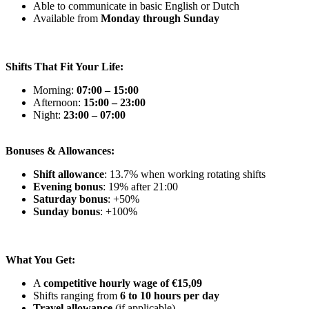
Able to communicate in basic English or Dutch
Available from
Monday through Sunday
Shifts That Fit Your Life:
Morning:
07:00 – 15:00
Afternoon:
15:00 – 23:00
Night:
23:00 – 07:00
Bonuses & Allowances:
Shift allowance
: 13.7% when working rotating shifts
Evening bonus
: 19% after 21:00
Saturday bonus
: +50%
Sunday bonus
: +100%
What You Get:
A
competitive hourly wage of €15,09
Shifts ranging from
6 to 10 hours per day
Travel allowance
(if applicable)