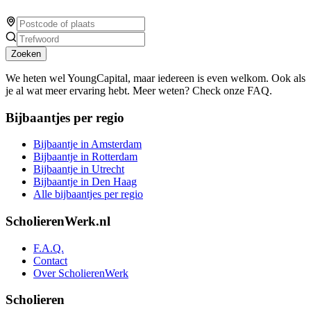
Zoeken
We heten wel YoungCapital, maar iedereen is even welkom. Ook als
je al wat meer ervaring hebt. Meer weten? Check onze FAQ.
Bijbaantjes per regio
Bijbaantje in Amsterdam
Bijbaantje in Rotterdam
Bijbaantje in Utrecht
Bijbaantje in Den Haag
Alle bijbaantjes per regio
ScholierenWerk.nl
F.A.Q.
Contact
Over ScholierenWerk
Scholieren