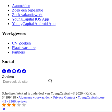
Aanmelden
Zoek een bijbaantje
Zoek vakantiewerk
YoungCapital IOS App
YoungCapital Android App
Werkgevers
CV Zoeken
Plaats vacature
Partners
Social
Zoeken
ScholierenWerk.nl is onderdeel van YoungCapital • © 2026 • KvK nr:
34199418 •
Algemene voorwaarden
•
Privacy
Contact
•
YoungCapital score
4.3 - 3366 reviews