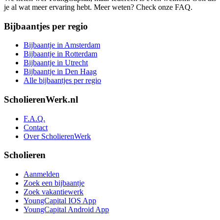
je al wat meer ervaring hebt. Meer weten? Check onze FAQ.
Bijbaantjes per regio
Bijbaantje in Amsterdam
Bijbaantje in Rotterdam
Bijbaantje in Utrecht
Bijbaantje in Den Haag
Alle bijbaantjes per regio
ScholierenWerk.nl
F.A.Q.
Contact
Over ScholierenWerk
Scholieren
Aanmelden
Zoek een bijbaantje
Zoek vakantiewerk
YoungCapital IOS App
YoungCapital Android App