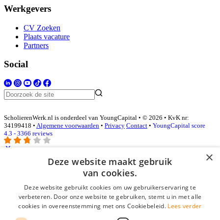
Werkgevers
CV Zoeken
Plaats vacature
Partners
Social
ScholierenWerk.nl is onderdeel van YoungCapital • © 2026 • KvK nr:
34199418 •
Algemene voorwaarden
•
Privacy
Contact
•
YoungCapital score
4.3 - 3366 reviews
×
Deze website maakt gebruik
Inloggen als bedrijf
van cookies.
Deze website gebruikt cookies om uw gebruikerservaring te
E-mail
*
verbeteren. Door onze website te gebruiken, stemt u in met alle
cookies in overeenstemming met ons Cookiebeleid.
Lees verder
Wachtwoord