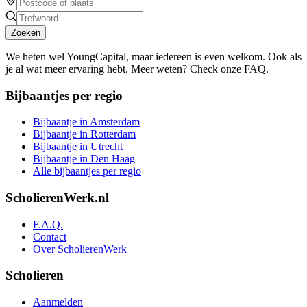
Zoeken
We heten wel YoungCapital, maar iedereen is even welkom. Ook als
je al wat meer ervaring hebt. Meer weten? Check onze FAQ.
Bijbaantjes per regio
Bijbaantje in Amsterdam
Bijbaantje in Rotterdam
Bijbaantje in Utrecht
Bijbaantje in Den Haag
Alle bijbaantjes per regio
ScholierenWerk.nl
F.A.Q.
Contact
Over ScholierenWerk
Scholieren
Aanmelden