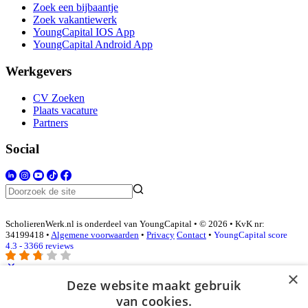
Zoek een bijbaantje
Zoek vakantiewerk
YoungCapital IOS App
YoungCapital Android App
Werkgevers
CV Zoeken
Plaats vacature
Partners
Social
ScholierenWerk.nl is onderdeel van YoungCapital • © 2026 • KvK nr:
34199418 •
Algemene voorwaarden
•
Privacy
Contact
•
YoungCapital score
4.3 - 3366 reviews
×
Deze website maakt gebruik
Inloggen als bedrijf
van cookies.