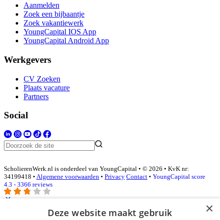
Aanmelden
Zoek een bijbaantje
Zoek vakantiewerk
YoungCapital IOS App
YoungCapital Android App
Werkgevers
CV Zoeken
Plaats vacature
Partners
Social
ScholierenWerk.nl is onderdeel van YoungCapital • © 2026 • KvK nr:
34199418 •
Algemene voorwaarden
•
Privacy
Contact
•
YoungCapital score
4.3 - 3366 reviews
×
Deze website maakt gebruik
Inloggen als bedrijf