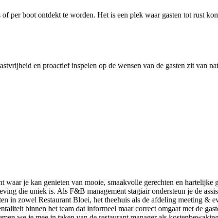
s of per boot ontdekt te worden. Het is een plek waar gasten tot rust 
astvrijheid en proactief inspelen op de wensen van de gasten zit van nat
cht waar je kan genieten van mooie, smaakvolle gerechten en hartelijke 
eleving die uniek is. Als F&B management stagiair ondersteun je de assi
en in zowel Restaurant Bloei, het theehuis als de afdeling meeting & eve
mentaliteit binnen het team dat informeel maar correct omgaat met de g
emen we je mee in taken van de restaurant manager als kostenbewaking,