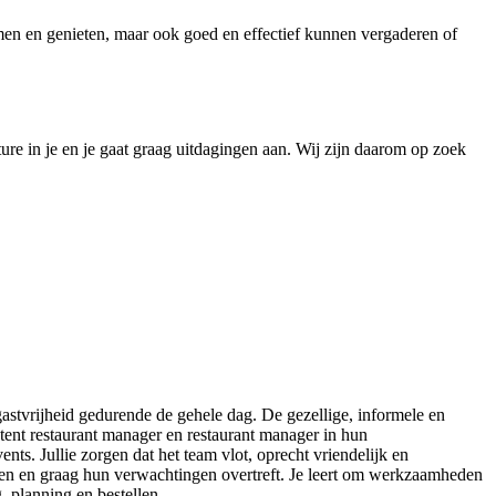
komen en genieten, maar ook goed en effectief kunnen vergaderen of
ure in je en je gaat graag uitdagingen aan. Wij zijn daarom op zoek
gastvrijheid gedurende de gehele dag. De gezellige, informele en
stent restaurant manager en restaurant manager in hun
nts. Jullie zorgen dat het team vlot, oprecht vriendelijk en
asten en graag hun verwachtingen overtreft. Je leert om werkzaamheden
 planning en bestellen.