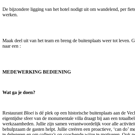
De bijzondere ligging van het hotel nodigt uit om wandelend, per fiet
werken.
Maak deel uit van het team en breng de buitenplaats weer tot leven. G
naar een :
MEDEWERKING BEDIENING
Wat ga je doen?
Restaurant
Bloei
is dé plek op een historische buitenplaats aan de Ve
eigentijdse sfeer van de monumentale villa draagt bij aan een totaalb
werkzaamheden. Jullie zijn samen verantwoordelijk voor alle activiteit
behulpzaam de gasten helpt. Jullie creëren een proactieve, ‘can do’ 
te delegeren en om collega’s op coachende wijze te motiveren. Ook n