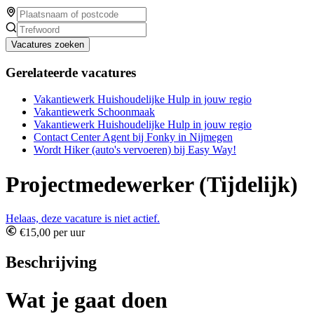
Vacatures zoeken
Gerelateerde vacatures
Vakantiewerk Huishoudelijke Hulp in jouw regio
Vakantiewerk Schoonmaak
Vakantiewerk Huishoudelijke Hulp in jouw regio
Contact Center Agent bij Fonky in Nijmegen
Wordt Hiker (auto's vervoeren) bij Easy Way!
Projectmedewerker (Tijdelijk)
Helaas, deze vacature is niet actief.
€15,00 per uur
Beschrijving
Wat je gaat doen