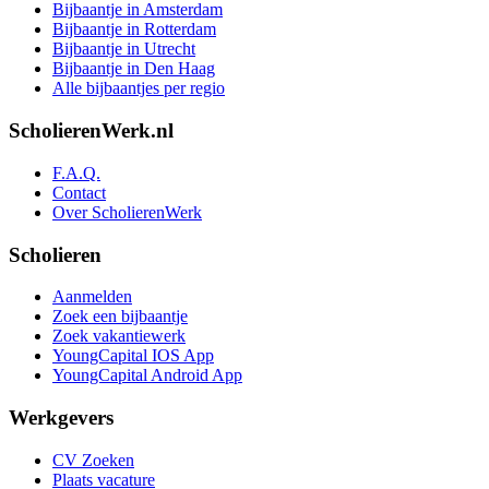
Bijbaantje in Amsterdam
Bijbaantje in Rotterdam
Bijbaantje in Utrecht
Bijbaantje in Den Haag
Alle bijbaantjes per regio
ScholierenWerk.nl
F.A.Q.
Contact
Over ScholierenWerk
Scholieren
Aanmelden
Zoek een bijbaantje
Zoek vakantiewerk
YoungCapital IOS App
YoungCapital Android App
Werkgevers
CV Zoeken
Plaats vacature