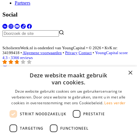
Partners
Social
ScholierenWerk.nl is onderdeel van YoungCapital • © 2026 • KvK nr:
34199418 •
Algemene voorwaarden
•
Privacy
Contact
•
YoungCapital score
4.3 - 3366 reviews
×
Deze website maakt gebruik
Inloggen als bedrijf
van cookies.
Deze website gebruikt cookies om uw gebruikerservaring te
E-mail
*
verbeteren. Door onze website te gebruiken, stemt u in met alle
cookies in overeenstemming met ons Cookiebeleid.
Lees verder
Wachtwoord
STRIKT NOODZAKELIJK
PRESTATIE
login gegevens onthouden
Wachtwoord vergeten?
login
TARGETING
FUNCTIONEEL