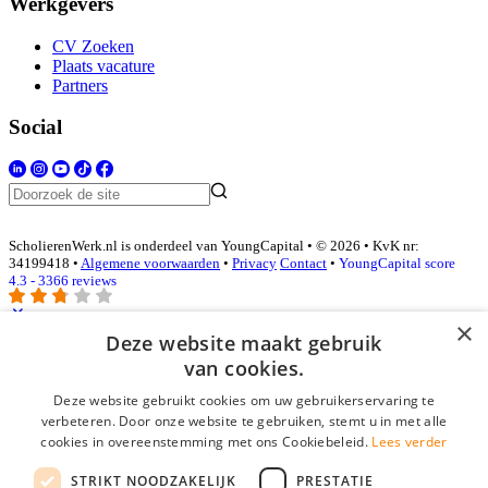
Werkgevers
CV Zoeken
Plaats vacature
Partners
Social
ScholierenWerk.nl is onderdeel van YoungCapital • © 2026 • KvK nr:
34199418 •
Algemene voorwaarden
•
Privacy
Contact
•
YoungCapital score
4.3 - 3366 reviews
×
Deze website maakt gebruik
Inloggen als bedrijf
van cookies.
Deze website gebruikt cookies om uw gebruikerservaring te
E-mail
*
verbeteren. Door onze website te gebruiken, stemt u in met alle
cookies in overeenstemming met ons Cookiebeleid.
Lees verder
Wachtwoord
STRIKT NOODZAKELIJK
PRESTATIE
login gegevens onthouden