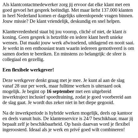
Als klantcontactmedewerker zorg jij ervoor dat elke klant met een
goed gevoel het gesprek beëindigt. Met maar liefst 137.000 klanten
in heel Nederland komen er dagelijks uiteenlopende vragen binnen.
Jouw missie? De klant vriendelijk, deskundig en snel helpen.
Klanttevredenheid staat bij jou voorop, cliché of niet, de klant
is
koning. Geen gesprek is hetzelfde en iedere klant heeft unieke
wensen. Dat maakt jouw werk afwisselend, uitdagend en nooit saai.
Je werkt in een enthousiast team waarin iedereen gemotiveerd is om
samen doelen te bereiken. En minstens zo belangrijk: de sfeer is
collegiaal en gezellig.
Een flexibele werkgever!
Deze werkgever denkt graag met je mee. Je kunt al aan de slag
vanaf 28 uur per week, maar fulltime werken is uiteraard ook
mogelijk. Je begint op
16 september
met een uitgebreid
inwerktraject inclusief spoedtraining, zodat je goed voorbereid aan
de slag gaat. Je wordt dus zeker niet in het diepe gegooid.
Na de inwerkperiode is hybride werken mogelijk, deels op kantoor
en deels vanuit huis. De klantenservice is 24/7 beschikbaar, maar jij
bepaalt zelf je beschikbaarheid. Op basis daarvan word je flexibel
ingeroosterd. Ideaal als je werk en privé goed wilt combineren!