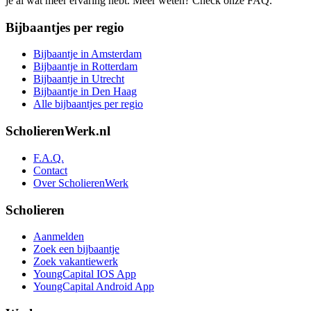
je al wat meer ervaring hebt. Meer weten? Check onze FAQ.
Bijbaantjes per regio
Bijbaantje in Amsterdam
Bijbaantje in Rotterdam
Bijbaantje in Utrecht
Bijbaantje in Den Haag
Alle bijbaantjes per regio
ScholierenWerk.nl
F.A.Q.
Contact
Over ScholierenWerk
Scholieren
Aanmelden
Zoek een bijbaantje
Zoek vakantiewerk
YoungCapital IOS App
YoungCapital Android App