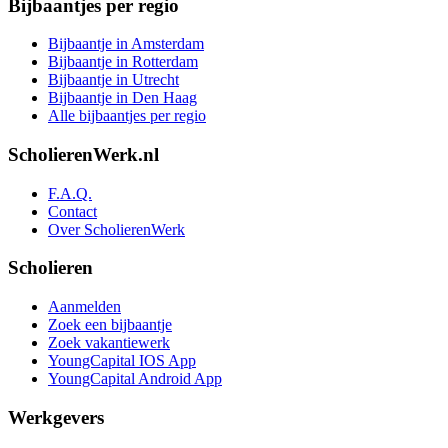
Bijbaantjes per regio
Bijbaantje in Amsterdam
Bijbaantje in Rotterdam
Bijbaantje in Utrecht
Bijbaantje in Den Haag
Alle bijbaantjes per regio
ScholierenWerk.nl
F.A.Q.
Contact
Over ScholierenWerk
Scholieren
Aanmelden
Zoek een bijbaantje
Zoek vakantiewerk
YoungCapital IOS App
YoungCapital Android App
Werkgevers