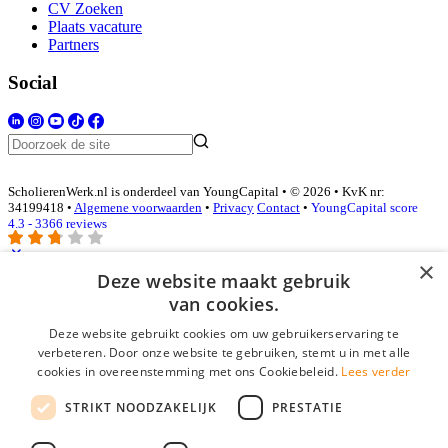
CV Zoeken
Plaats vacature
Partners
Social
ScholierenWerk.nl is onderdeel van YoungCapital • © 2026 • KvK nr:
34199418 •
Algemene voorwaarden
•
Privacy
Contact
•
YoungCapital score
4.3 - 3366 reviews
×
Deze website maakt gebruik
Inloggen als bedrijf
van cookies.
Deze website gebruikt cookies om uw gebruikerservaring te
E-mail
*
verbeteren. Door onze website te gebruiken, stemt u in met alle
cookies in overeenstemming met ons Cookiebeleid.
Lees verder
Wachtwoord
STRIKT NOODZAKELIJK
PRESTATIE
login gegevens onthouden
Wachtwoord vergeten?