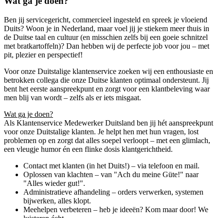
Wat ga je doen?
Ben jij servicegericht, commercieel ingesteld en spreek je vloeiend
Duits? Woon je in Nederland, maar voel jij je stiekem meer thuis in
de Duitse taal en cultuur (en misschien zelfs bij een goeie schnitzel
met bratkartoffeln)? Dan hebben wij de perfecte job voor jou – met
pit, plezier en perspectief!
Voor onze Duitstalige klantenservice zoeken wij een enthousiaste en
betrokken collega die onze Duitse klanten optimaal ondersteunt. Jij
bent het eerste aanspreekpunt en zorgt voor een klantbeleving waar
men blij van wordt – zelfs als er iets misgaat.
Wat ga je doen?
Als Klantenservice Medewerker Duitsland ben jij hét aanspreekpunt
voor onze Duitstalige klanten. Je helpt hen met hun vragen, lost
problemen op en zorgt dat alles soepel verloopt – met een glimlach,
een vleugje humor én een flinke dosis klantgerichtheid.
Contact met klanten (in het Duits!) – via telefoon en mail.
Oplossen van klachten – van "Ach du meine Güte!" naar
"Alles wieder gut!".
Administratieve afhandeling – orders verwerken, systemen
bijwerken, alles klopt.
Meehelpen verbeteren – heb je ideeën? Kom maar door! We