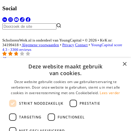
Social
ScholierenWerk.nl is onderdeel van YoungCapital • © 2026 • KvK nr:
34199418 •
Algemene voorwaarden
•
Privacy
Contact
•
YoungCapital score
4.3 - 3366 reviews
×
Deze website maakt gebruik
Inloggen als bedrijf
van cookies.
Deze website gebruikt cookies om uw gebruikerservaring te
E-mail
*
verbeteren. Door onze website te gebruiken, stemt u in met alle
cookies in overeenstemming met ons Cookiebeleid.
Lees verder
Wachtwoord
STRIKT NOODZAKELIJK
PRESTATIE
login gegevens onthouden
Wachtwoord vergeten?
login
TARGETING
FUNCTIONEEL
Bedrijf aanmelden
NIET-GECLASSIFICEERD