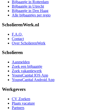
Bijbaantje in Rotterdam
Bijbaantje in Utrecht
Bijbaantje in Den Haag
Alle bijbaantjes per regio
ScholierenWerk.nl
F.A.Q.
Contact
Over ScholierenWerk
Scholieren
Aanmelden
Zoek een bijbaantje
Zoek vakantiewerk
YoungCapital IOS App
YoungCapital Android App
Werkgevers
CV Zoeken
Plaats vacature
Partners