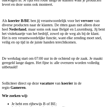
bakwagen in. Je rijdt een route langs de klanten waar je producten
levert en deze soms ook monteert.
Als
koerier B/BE
ben jij verantwoordelijk voor het
vervoer
van
diverse producten naar de klanten. De ritten gaan niet alleen door
heel
Nederland
, maar soms ook naar België en Luxemburg. Jij bent
het visitekaartje van het bedrijf, zowel op de weg als bij de klant.
Het is een verantwoordelijke functie, want elke zending moet snel,
veilig en op tijd in de juiste handen terechtkomen.
De werkdag start om 07:00 uur in de ochtend op de zaak. Je maakt
geregeld lange dagen. Het fijne is: alle overuren worden volledig
uitbetaald!
Solliciteer direct op deze
vacature
van
koerier
in de
regio
Gameren
.
Wie zoeken wij:
Je hebt een rijbewijs B of BE;