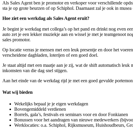
Als Sales Agent ben je promotor en verkoper voor verschillende opdra
sta je op grote beurzen of op Schiphol. Daarnaast zal je ook in muse
Hoe ziet een werkdag als Sales Agent eruit?
Je begint je werkdag met collega’s op het pand en drinkt nog even een
auto zet je een lekker muziekje aan en wissel je met je teamgenoot nog 
sales promotor.
Op locatie verras je mensen met een leuk presentje en door het voeren
verscheidene dagbladen, loterijen of een goed doel.
Je staat altijd met een maatje aan je zij, wat de shift automatisch leu
inkomsten van die dag snel stijgen.
Aan het einde van de werkdag rijd je met een goed gevulde portemonne
Wat wij bieden
Wekelijks bepaal je je eigen werkdagen
Bovengemiddeld verdienen
Borrels, gala’s, festivals en seminars voor en door Fonkianen
Bonussen voor het aandragen van nieuwe medewerkers (bijvoor
Werklocaties: o.a. Schiphol, Rijksmuseum, Huishoudbeurs, 