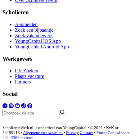
Over ScholierenWerk
Scholieren
Aanmelden
Zoek een bijbaantje
Zoek vakantiewerk
YoungCapital IOS App
YoungCapital Android App
Werkgevers
CV Zoeken
Plaats vacature
Partners
Social
ScholierenWerk.nl is onderdeel van YoungCapital • © 2026 • KvK nr:
34199418 •
Algemene voorwaarden
•
Privacy
Contact
•
YoungCapital score
4.3 - 3366 reviews