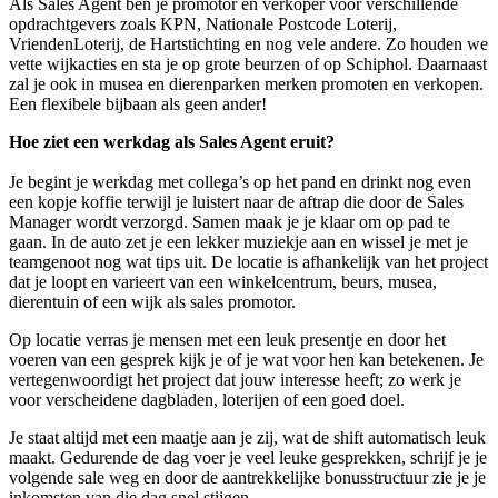
Als Sales Agent ben je promotor en verkoper voor verschillende
opdrachtgevers zoals KPN, Nationale Postcode Loterij,
VriendenLoterij, de Hartstichting en nog vele andere. Zo houden we
vette wijkacties en sta je op grote beurzen of op Schiphol. Daarnaast
zal je ook in musea en dierenparken merken promoten en verkopen.
Een flexibele bijbaan als geen ander!
Hoe ziet een werkdag als Sales Agent eruit?
Je begint je werkdag met collega’s op het pand en drinkt nog even
een kopje koffie terwijl je luistert naar de aftrap die door de Sales
Manager wordt verzorgd. Samen maak je je klaar om op pad te
gaan. In de auto zet je een lekker muziekje aan en wissel je met je
teamgenoot nog wat tips uit. De locatie is afhankelijk van het project
dat je loopt en varieert van een winkelcentrum, beurs, musea,
dierentuin of een wijk als sales promotor.
Op locatie verras je mensen met een leuk presentje en door het
voeren van een gesprek kijk je of je wat voor hen kan betekenen. Je
vertegenwoordigt het project dat jouw interesse heeft; zo werk je
voor verscheidene dagbladen, loterijen of een goed doel.
Je staat altijd met een maatje aan je zij, wat de shift automatisch leuk
maakt. Gedurende de dag voer je veel leuke gesprekken, schrijf je je
volgende sale weg en door de aantrekkelijke bonusstructuur zie je je
inkomsten van die dag snel stijgen.