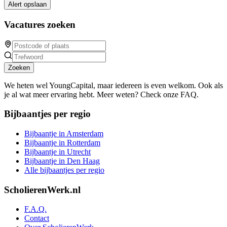
Alert opslaan
Vacatures zoeken
Zoeken
We heten wel YoungCapital, maar iedereen is even welkom. Ook als
je al wat meer ervaring hebt. Meer weten? Check onze FAQ.
Bijbaantjes per regio
Bijbaantje in Amsterdam
Bijbaantje in Rotterdam
Bijbaantje in Utrecht
Bijbaantje in Den Haag
Alle bijbaantjes per regio
ScholierenWerk.nl
F.A.Q.
Contact