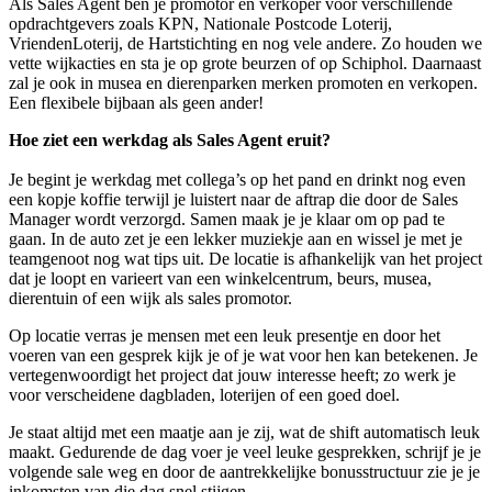
Als Sales Agent ben je promotor en verkoper voor verschillende
opdrachtgevers zoals KPN, Nationale Postcode Loterij,
VriendenLoterij, de Hartstichting en nog vele andere. Zo houden we
vette wijkacties en sta je op grote beurzen of op Schiphol. Daarnaast
zal je ook in musea en dierenparken merken promoten en verkopen.
Een flexibele bijbaan als geen ander!
Hoe ziet een werkdag als Sales Agent eruit?
Je begint je werkdag met collega’s op het pand en drinkt nog even
een kopje koffie terwijl je luistert naar de aftrap die door de Sales
Manager wordt verzorgd. Samen maak je je klaar om op pad te
gaan. In de auto zet je een lekker muziekje aan en wissel je met je
teamgenoot nog wat tips uit. De locatie is afhankelijk van het project
dat je loopt en varieert van een winkelcentrum, beurs, musea,
dierentuin of een wijk als sales promotor.
Op locatie verras je mensen met een leuk presentje en door het
voeren van een gesprek kijk je of je wat voor hen kan betekenen. Je
vertegenwoordigt het project dat jouw interesse heeft; zo werk je
voor verscheidene dagbladen, loterijen of een goed doel.
Je staat altijd met een maatje aan je zij, wat de shift automatisch leuk
maakt. Gedurende de dag voer je veel leuke gesprekken, schrijf je je
volgende sale weg en door de aantrekkelijke bonusstructuur zie je je
inkomsten van die dag snel stijgen.