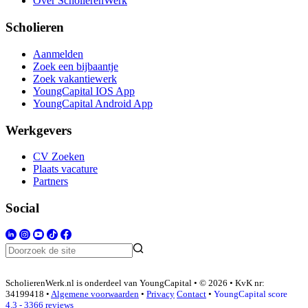
Over ScholierenWerk
Scholieren
Aanmelden
Zoek een bijbaantje
Zoek vakantiewerk
YoungCapital IOS App
YoungCapital Android App
Werkgevers
CV Zoeken
Plaats vacature
Partners
Social
ScholierenWerk.nl is onderdeel van YoungCapital • © 2026 • KvK nr:
34199418 •
Algemene voorwaarden
•
Privacy
Contact
•
YoungCapital score
4.3 - 3366 reviews