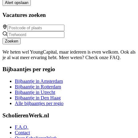
Alert opslaan
Vacatures zoeken
Zoeken
We heten wel YoungCapital, maar iedereen is even welkom. Ook als
je al wat meer ervaring hebt. Meer weten? Check onze FAQ.
Bijbaantjes per regio
Bijbaantje in Amsterdam
Bijbaantje in Rotterdam
Bijbaantje in Utrecht
Bijbaantje in Den Haag
Alle bijbaantjes per regio
ScholierenWerk.nl
F.A.Q.
Contact