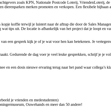
chtgevers zoals KPN, Nationale Postcode Loterij, VriendenLoterij, de 
a en dierenparken merken promoten en verkopen. Een flexibele bijbaan a
 kopje koffie terwijl je luistert naar de aftrap die door de Sales Mana
wat tips uit. De locatie is afhankelijk van het project dat je loopt en 
 van een gesprek kijk je of je wat voor hen kan betekenen. Je vertegenw
k maakt. Gedurende de dag voer je veel leuke gesprekken, schrijf je je v
e en een dosis nieuwe ervaring terug naar het pand waar collega’s klaa
beeld je vrienden en medestudenten)
Groningermuseum, Ouwehands en meer dan 50 andere!