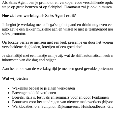
Als Sales Agent ben je promotor en verkoper voor verschillende opdra
sta je op grote beurzen of op Schiphol. Daarnaast zal je ook in muse
Hoe ziet een werkdag als Sales Agent eruit?
Je begint je werkdag met collega’s op het pand en drinkt nog even een
auto zet je een lekker muziekje aan en wissel je met je teamgenoot nog 
sales promotor.
Op locatie verras je mensen met een leuk presentje en door het voeren
verscheidene dagbladen, loterijen of een goed doel.
Je staat altijd met een maatje aan je zij, wat de shift automatisch leu
inkomsten van die dag snel stijgen.
Aan het einde van de werkdag rijd je met een goed gevulde portemonne
Wat wij bieden
Wekelijks bepaal je je eigen werkdagen
Bovengemiddeld verdienen
Borrels, gala’s, festivals en seminars voor en door Fonkianen
Bonussen voor het aandragen van nieuwe medewerkers (bijvoor
Werklocaties: o.a. Schiphol, Rijksmuseum, Huishoudbeurs, 