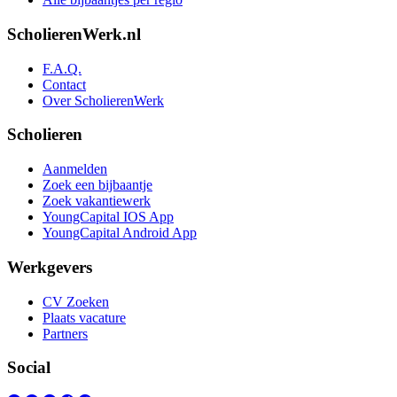
ScholierenWerk.nl
F.A.Q.
Contact
Over ScholierenWerk
Scholieren
Aanmelden
Zoek een bijbaantje
Zoek vakantiewerk
YoungCapital IOS App
YoungCapital Android App
Werkgevers
CV Zoeken
Plaats vacature
Partners
Social