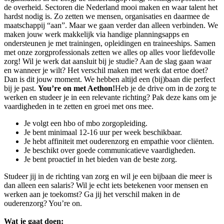
de overheid. Sectoren die Nederland mooi maken en waar talent het
hardst nodig is. Zo zetten we mensen, organisaties en daarmee de
maatschappij “aan”. Maar we gaan verder dan alleen verbinden. We
maken jouw werk makkelijk via handige planningsapps en
ondersteunen je met trainingen, opleidingen en traineeships. Samen
met onze zorgprofessionals zetten we alles op alles voor liefdevolle
zorg! Wil je werk dat aansluit bij je studie? Aan de slag gaan waar
en wanneer je wilt? Het verschil maken met werk dat ertoe doet?
Dan is dit jouw moment. We hebben altijd een (bij)baan die perfect
bij je past.
You’re on met Aethon!
Heb je de drive om in de zorg te
werken en studeer je in een relevante richting? Pak deze kans om je
vaardigheden in te zetten en groei met ons mee.
Je volgt een hbo of mbo zorgopleiding.
Je bent minimaal 12-16 uur per week beschikbaar.
Je hebt affiniteit met ouderenzorg en empathie voor cliënten.
Je beschikt over goede communicatieve vaardigheden.
Je bent proactief in het bieden van de beste zorg.
Studeer jij in de richting van zorg en wil je een bijbaan die meer is
dan alleen een salaris? Wil je echt iets betekenen voor mensen en
werken aan je toekomst? Ga jij het verschil maken in de
ouderenzorg? You’re on.​​​​​
Wat je gaat doen: