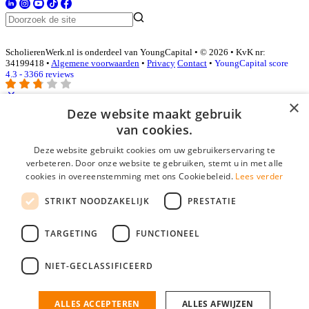
ScholierenWerk.nl is onderdeel van YoungCapital • © 2026 • KvK nr:
34199418 •
Algemene voorwaarden
•
Privacy
Contact
•
YoungCapital score
4.3 - 3366 reviews
×
Deze website maakt gebruik
Inloggen als bedrijf
van cookies.
Deze website gebruikt cookies om uw gebruikerservaring te
E-mail
*
verbeteren. Door onze website te gebruiken, stemt u in met alle
cookies in overeenstemming met ons Cookiebeleid.
Lees verder
Wachtwoord
STRIKT NOODZAKELIJK
PRESTATIE
login gegevens onthouden
Wachtwoord vergeten?
login
TARGETING
FUNCTIONEEL
Bedrijf aanmelden
NIET-GECLASSIFICEERD
Na het aanmelden kun je meteen je vacature plaatsen en heb je je
nieuwe collega/werknemer zo gevonden!
ALLES ACCEPTEREN
ALLES AFWIJZEN