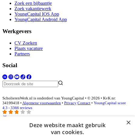
Zoek een bijbaantje
Zoek vakantiewerk
YoungCapital IOS App
YoungCapital Android App
Werkgevers
CV Zoeken
Plaats vacature
Partners
Social
ScholierenWerk.nl is onderdeel van YoungCapital • © 2026 • KvK nr:
34199418 •
Algemene voorwaarden
•
Privacy
Contact
•
YoungCapital score
4.3 - 3366 reviews
×
Deze website maakt gebruik
Inloggen als bedrijf
van cookies.