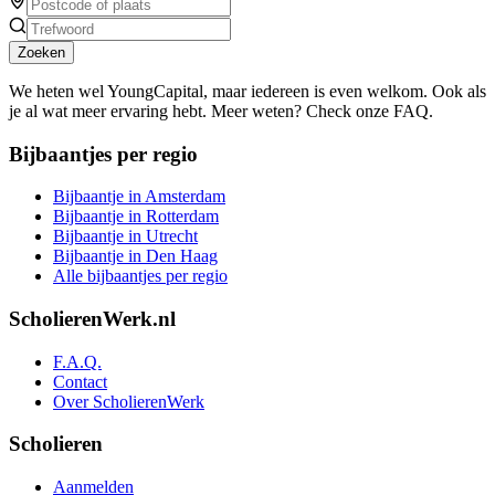
Zoeken
We heten wel YoungCapital, maar iedereen is even welkom. Ook als
je al wat meer ervaring hebt. Meer weten? Check onze FAQ.
Bijbaantjes per regio
Bijbaantje in Amsterdam
Bijbaantje in Rotterdam
Bijbaantje in Utrecht
Bijbaantje in Den Haag
Alle bijbaantjes per regio
ScholierenWerk.nl
F.A.Q.
Contact
Over ScholierenWerk
Scholieren
Aanmelden