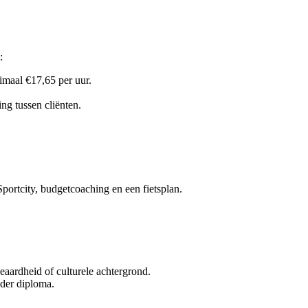
:
imaal €17,65 per uur.
ng tussen cliënten.
Sportcity, budgetcoaching en een fietsplan.
geaardheid of culturele achtergrond.
nder diploma.