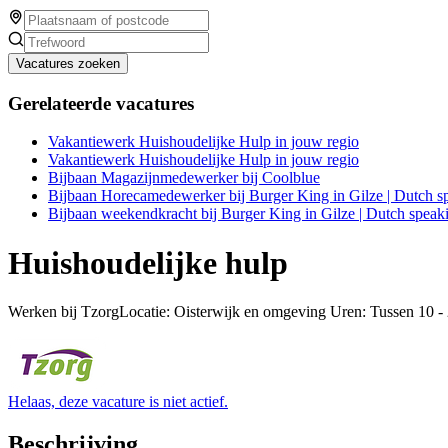
Vacatures zoeken
Gerelateerde vacatures
Vakantiewerk Huishoudelijke Hulp in jouw regio
Vakantiewerk Huishoudelijke Hulp in jouw regio
Bijbaan Magazijnmedewerker bij Coolblue
Bijbaan Horecamedewerker bij Burger King in Gilze | Dutch s
Bijbaan weekendkracht bij Burger King in Gilze | Dutch speak
Huishoudelijke hulp
Werken bij TzorgLocatie: Oisterwijk en omgeving Uren: Tussen 10 
Helaas, deze vacature is niet actief.
Beschrijving