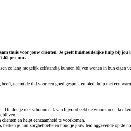
aam thuis voor jouw cliënten. Je geeft huishoudelijke hulp bij jou
17,65 per uur.
sen zo lang mogelijk zelfstandig kunnen blijven wonen in hun eigen v
ig heeft, neemt de tijd voor een goed gesprek en biedt hulp met een wa
is. Dit doe je met schoonmaak van bijvoorbeeld de woonkamer, keuke
g blijven.
van cliënten en helpt eenzaamheid te voorkomen.
it op, herken je hun zorgbehoefte en houd je jouw leidinggevende op de h