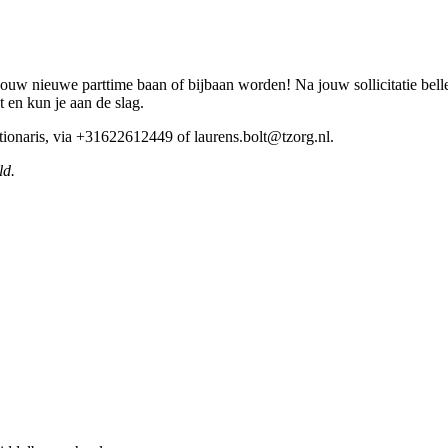
jouw nieuwe parttime baan of bijbaan worden! Na jouw sollicitatie bell
t en kun je aan de slag.
ctionaris, via +31622612449 of laurens.bolt@tzorg.nl.
ld.