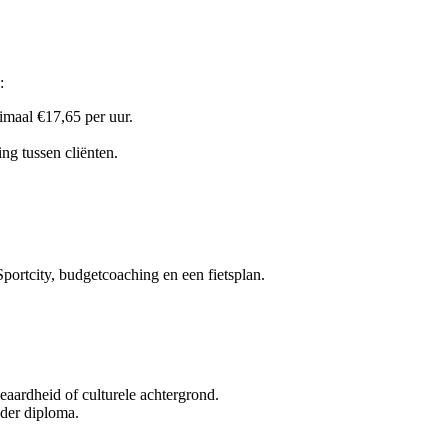
:
imaal €17,65 per uur.
ng tussen cliënten.
Sportcity, budgetcoaching en een fietsplan.
geaardheid of culturele achtergrond.
nder diploma.