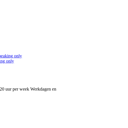
peaking only
ing only
- 20 uur per week Werkdagen en