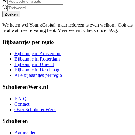
Zoeken
We heten wel YoungCapital, maar iedereen is even welkom. Ook als
je al wat meer ervaring hebt. Meer weten? Check onze FAQ.
Bijbaantjes per regio
Bijbaantje in Amsterdam
Bijbaantje in Rotterdam
Bijbaantje in Utrecht
Bijbaantje in Den Haag
Alle bijbaantjes per regio
ScholierenWerk.nl
F.A.Q.
Contact
Over ScholierenWerk
Scholieren
Aanmelden