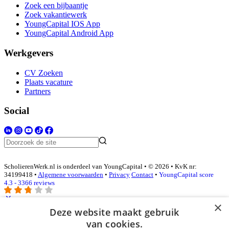
Zoek een bijbaantje
Zoek vakantiewerk
YoungCapital IOS App
YoungCapital Android App
Werkgevers
CV Zoeken
Plaats vacature
Partners
Social
ScholierenWerk.nl is onderdeel van YoungCapital • © 2026 • KvK nr:
34199418 •
Algemene voorwaarden
•
Privacy
Contact
•
YoungCapital score
4.3 - 3366 reviews
×
Deze website maakt gebruik
Inloggen als bedrijf
van cookies.