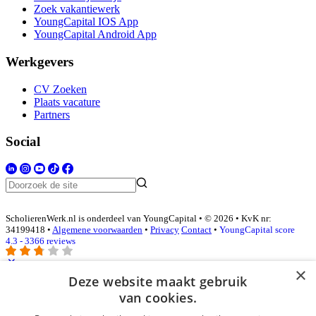
Zoek vakantiewerk
YoungCapital IOS App
YoungCapital Android App
Werkgevers
CV Zoeken
Plaats vacature
Partners
Social
ScholierenWerk.nl is onderdeel van YoungCapital • © 2026 • KvK nr:
34199418 •
Algemene voorwaarden
•
Privacy
Contact
•
YoungCapital score
4.3 - 3366 reviews
×
Deze website maakt gebruik
Inloggen als bedrijf
van cookies.