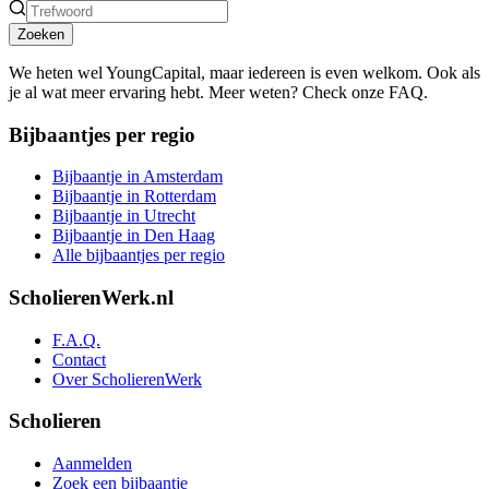
Zoeken
We heten wel YoungCapital, maar iedereen is even welkom. Ook als
je al wat meer ervaring hebt. Meer weten? Check onze FAQ.
Bijbaantjes per regio
Bijbaantje in Amsterdam
Bijbaantje in Rotterdam
Bijbaantje in Utrecht
Bijbaantje in Den Haag
Alle bijbaantjes per regio
ScholierenWerk.nl
F.A.Q.
Contact
Over ScholierenWerk
Scholieren
Aanmelden
Zoek een bijbaantje