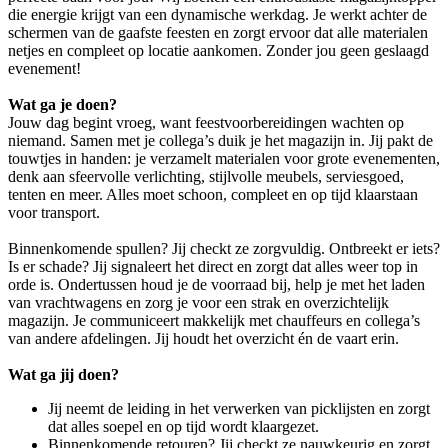
die energie krijgt van een dynamische werkdag. Je werkt achter de
schermen van de gaafste feesten en zorgt ervoor dat alle materialen
netjes en compleet op locatie aankomen. Zonder jou geen geslaagd
evenement!
Wat ga je doen?
Jouw dag begint vroeg, want feestvoorbereidingen wachten op
niemand. Samen met je collega’s duik je het magazijn in. Jij pakt de
touwtjes in handen: je verzamelt materialen voor grote evenementen,
denk aan sfeervolle verlichting, stijlvolle meubels, serviesgoed,
tenten en meer. Alles moet schoon, compleet en op tijd klaarstaan
voor transport.
Binnenkomende spullen? Jij checkt ze zorgvuldig. Ontbreekt er iets?
Is er schade? Jij signaleert het direct en zorgt dat alles weer top in
orde is. Ondertussen houd je de voorraad bij, help je met het laden
van vrachtwagens en zorg je voor een strak en overzichtelijk
magazijn. Je communiceert makkelijk met chauffeurs en collega’s
van andere afdelingen. Jij houdt het overzicht én de vaart erin.
Wat ga jij doen?
Jij neemt de leiding in het verwerken van picklijsten en zorgt
dat alles soepel en op tijd wordt klaargezet.
Binnenkomende retouren? Jij checkt ze nauwkeurig en zorgt