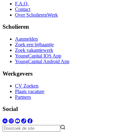
F.A.Q.
Contact
Over ScholierenWerk
Scholieren
Aanmelden
Zoek een bijbaantje
Zoek vakantiewerk
YoungCapital IOS App
YoungCapital Android App
Werkgevers
CV Zoeken
Plaats vacature
Partners
Social