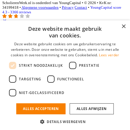
ScholierenWerk.nl is onderdeel van YoungCapital • © 2026 • KvK nr:
34199418 •
Algemene voorwaarden
•
Privacy
Contact
•
YoungCapital score
4.3 - 3366 reviews
×
Deze website maakt gebruik
Inloggen als bedrijf
van cookies.
Deze website gebruikt cookies om uw gebruikerservaring te
E-mail
*
verbeteren. Door onze website te gebruiken, stemt u in met alle
cookies in overeenstemming met ons Cookiebeleid.
Lees verder
Wachtwoord
STRIKT NOODZAKELIJK
PRESTATIE
login gegevens onthouden
Wachtwoord vergeten?
login
TARGETING
FUNCTIONEEL
Bedrijf aanmelden
NIET-GECLASSIFICEERD
Na het aanmelden kun je meteen je vacature plaatsen en heb je je
nieuwe collega/werknemer zo gevonden!
ALLES ACCEPTEREN
ALLES AFWIJZEN
Heb je nog geen gratis bedrijfsprofiel?
DETAILS WEERGEVEN
Bedrijf aanmelden