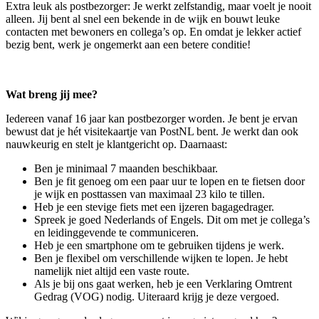
Extra leuk als postbezorger: Je werkt zelfstandig, maar voelt je nooit
alleen. Jij bent al snel een bekende in de wijk en bouwt leuke
contacten met bewoners en collega’s op. En omdat je lekker actief
bezig bent, werk je ongemerkt aan een betere conditie!
Wat breng jij mee?
Iedereen vanaf 16 jaar kan postbezorger worden. Je bent je ervan
bewust dat je hét visitekaartje van PostNL bent. Je werkt dan ook
nauwkeurig en stelt je klantgericht op. Daarnaast:
Ben je minimaal 7 maanden beschikbaar.
Ben je fit genoeg om een paar uur te lopen en te fietsen door
je wijk en posttassen van maximaal 23 kilo te tillen.
Heb je een stevige fiets met een ijzeren bagagedrager.
Spreek je goed Nederlands of Engels. Dit om met je collega’s
en leidinggevende te communiceren.
Heb je een smartphone om te gebruiken tijdens je werk.
Ben je flexibel om verschillende wijken te lopen. Je hebt
namelijk niet altijd een vaste route.
Als je bij ons gaat werken, heb je een Verklaring Omtrent
Gedrag (VOG) nodig. Uiteraard krijg je deze vergoed.