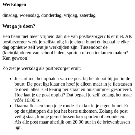
Werkdagen
dinsdag, woensdag, donderdag, vrijdag, zaterdag
Wat ga je doen?
Een baan met meer vrijheid dan die van postbezorger? Is er niet. Als
postbezorger werk je zelfstandig in je eigen buurt én bepaal je elke
dag opnieuw zelf wat je werktijden zijn. Tussendoor de
(klein)kinderen van school halen, sporten of een tentamen maken?
Kan gewoon!
Zo ziet je werkdag als postbezorger eruit:
Je start met het ophalen van de post bij het depot bij jou in de
buurt. De post ligt klaar en hoef je alleen maar in je fietstassen
te doen: alles is al keurig per straat en huisnummer gesorteerd.
Hoe laat je de post oppikt? Dat bepaal je zelf, zolang het maar
vóór 16.00 is.
Daarna fiets en loop je je ronde. Lekker in je eigen buurt. En
op de tijdstippen die jou het beste uitkomen. Zolang de post
veilig staat, kun je gerust tussendoor sporten of avondeten.
Als alle post maar uiterlijk om 20.00 uur in de brievenbussen
ligt.