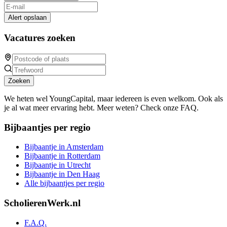
Alert opslaan
Vacatures zoeken
Zoeken
We heten wel YoungCapital, maar iedereen is even welkom. Ook als
je al wat meer ervaring hebt. Meer weten? Check onze FAQ.
Bijbaantjes per regio
Bijbaantje in Amsterdam
Bijbaantje in Rotterdam
Bijbaantje in Utrecht
Bijbaantje in Den Haag
Alle bijbaantjes per regio
ScholierenWerk.nl
F.A.Q.