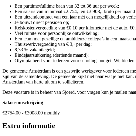
Een parttime/fulltime baan van 32 tot 36 uur per week;
Een salaris van minimaal €2.754,- en €3.908,- bruto per maand 
Een uitzendcontract van een jaar mét een mogelijkheid op verl
Je bouwt direct pensioen op;
Reiskostenvergoeding van €0,10 per kilometer met de auto, €0,
Veel ruimte voor persoonlijke ontwikkeling;
Een team met gezellige en ambitieuze collega’s in een maatschap
Thuiswerkvergoeding van € 3,- per dag;
8,33 % vakantiegeld;
Eindejaarsuitkering (dertiende maand);
Olympia heeft voor iedereen voor scholingsbudget. Wij bieden
De gemeente Amsterdam is een gastvrije werkgever voor iedereen me
zijn van de samenleving. De gemeente kijkt niet naar wat je niet kan,
Amsterdam van harte uit om te solliciteren.
Deze vacature is in beheer van Sjoerd, voor vragen kun je mailen na
Salarisomschrijving
€2754.00 - €3908.00 monthly
Extra informatie