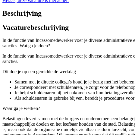
Helaas, deze vacature is niet actief.
Beschrijving
Vacaturebeschrijving
In de functie van Incassomedewerker voer je diverse administratieve e
sancties. Wat ga je doen?
In de functie van Incassomedewerker voer je diverse administratieve e
sancties.
Dit doe je op een gemiddelde werkdag
Samen met je directe collega’s houd je je bezig met het beheren
Je correspondeert met schuldenaren, je zorgt voor de telefoon
Je helpt schuldenaren bij het nakomen van hun betalingsverplic
Als schuldenaren in gebreke blijven, bereidt je procedures vo
Waar ga je werken?
Belastingen levert samen met de burgers en ondernemers een belangrij
maatschappelijke doelen en het leefbaar houden van de stad. Belasting
is, maar ook dat de organisatie duidelijk zichtbaar is door toezicht
ondernemers in Amsterdam. Wij zorgen er ook voor dat dit eerlijk gebeu