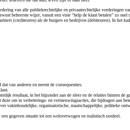
ordering van alle publiekrechtelijke en privaatrechtelijke vorderinge
bewust beheerste wijze, vanuit een visie “help de klant betalen” zo s
artners (crediteuren) als de burgers en bedrijven (debiteuren). In het
f dat van anderen en neemt de consequenties.
klant.
ijk resultaat, in het bijzonder aan de sfeer en de relaties binnen de g
et deze om in verbeterings- en vernieuwingsacties, die bijdragen aan bete
er vakinhoudelijke, organisatorische, maatschappelijke, politieke ontw
een gegeven situatie tot een weloverwogen en realistisch oordeel.