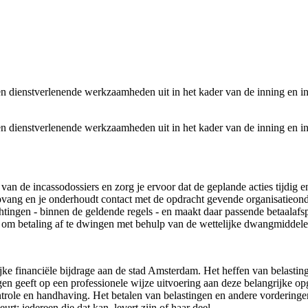
n dienstverlenende werkzaamheden uit in het kader van de inning en inv
n dienstverlenende werkzaamheden uit in het kader van de inning en inv
 van de incassodossiers en zorg je ervoor dat de geplande acties tijdig 
opvang en je onderhoudt contact met de opdracht gevende organisatieon
htingen - binnen de geldende regels - en maakt daar passende betaalaf
or om betaling af te dwingen met behulp van de wettelijke dwangmiddele
ke financiële bijdrage aan de stad Amsterdam. Het heffen van belasting
en geeft op een professionele wijze uitvoering aan deze belangrijke opg
, controle en handhaving. Het betalen van belastingen en andere vorder
rt: iedereen die dat kan, levert zijn of haar deel.