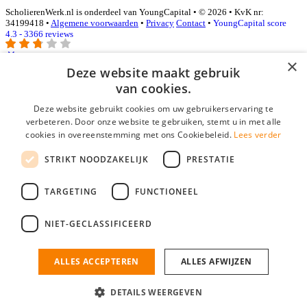
ScholierenWerk.nl is onderdeel van YoungCapital • © 2026 • KvK nr:
34199418 •
Algemene voorwaarden
•
Privacy
Contact
•
YoungCapital score
4.3 - 3366 reviews
×
Deze website maakt gebruik
Inloggen als bedrijf
van cookies.
Deze website gebruikt cookies om uw gebruikerservaring te
E-mail
*
verbeteren. Door onze website te gebruiken, stemt u in met alle
cookies in overeenstemming met ons Cookiebeleid.
Lees verder
Wachtwoord
STRIKT NOODZAKELIJK
PRESTATIE
login gegevens onthouden
Wachtwoord vergeten?
login
TARGETING
FUNCTIONEEL
Bedrijf aanmelden
NIET-GECLASSIFICEERD
Na het aanmelden kun je meteen je vacature plaatsen en heb je je
nieuwe collega/werknemer zo gevonden!
ALLES ACCEPTEREN
ALLES AFWIJZEN
Heb je nog geen gratis bedrijfsprofiel?
DETAILS WEERGEVEN
Bedrijf aanmelden