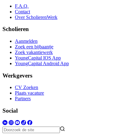
F.A.Q.
Contact
Over ScholierenWerk
Scholieren
Aanmelden
Zoek een bijbaantje
Zoek vakantiewerk
YoungCapital IOS App
YoungCapital Android App
Werkgevers
CV Zoeken
Plaats vacature
Partners
Social