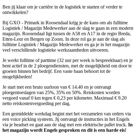
Ben jij klaar om je carrière in de logistiek te starten of verder te
ontwikkelen?
Bij GXO - Primark in Roosendaal krijg je de kans om als fulltime
Logistiek / Magazijn Medewerker aan de slag te gaan in een modern
magazijn. Roosendaal ligt tussen de A58 en A17 in de regio Breda,
Etten-Leur en Bergen op Zoom. In deze rol ga je aan de slag als
fulltime Logistiek / Magazijn Medewerker en ga je in het magazijn
veel verschillende logistieke werkzaamheden uitvoeren.
Je werkt fulltime of parttime (32 uur per week is bespreekbaar) en je
bent actief in de 2 ploegendiensten, met de mogelijkheid om door te
groeien binnen het bedrijf. Een vaste baan behoort tot de
mogelijkheden!
Je start met een bruto uurloon van € 14.40 en je ontvangt
ploegentoeslagen van 25%, 35% en 50%. Reiskosten worden
vergoed vanaf 0 km tegen € 0,23 per kilometer. Maximaal € 9.20
netto reiskostenvergoeding per dag.
Een gemiddelde werkdag begint met het verzamelen van orders via
een voice picking systeem. Jij ontvangt de instructies in het Engels
via je headset en gaat aan de slag met een elektrische pallet truck.
In
het magazijn wordt Engels gesproken en dit is een harde eis!