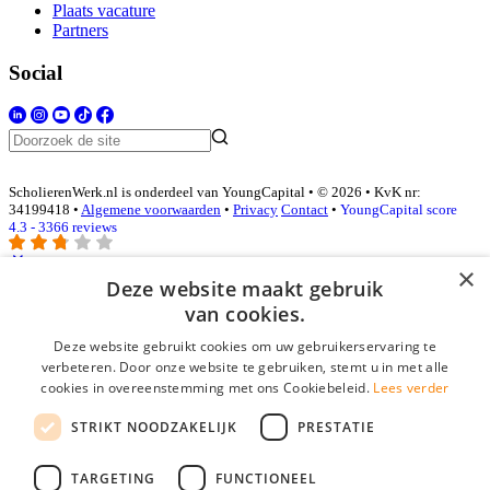
Plaats vacature
Partners
Social
ScholierenWerk.nl is onderdeel van YoungCapital • © 2026 • KvK nr:
34199418 •
Algemene voorwaarden
•
Privacy
Contact
•
YoungCapital score
4.3 - 3366 reviews
×
Deze website maakt gebruik
Inloggen als bedrijf
van cookies.
Deze website gebruikt cookies om uw gebruikerservaring te
E-mail
*
verbeteren. Door onze website te gebruiken, stemt u in met alle
cookies in overeenstemming met ons Cookiebeleid.
Lees verder
Wachtwoord
STRIKT NOODZAKELIJK
PRESTATIE
login gegevens onthouden
Wachtwoord vergeten?
login
TARGETING
FUNCTIONEEL