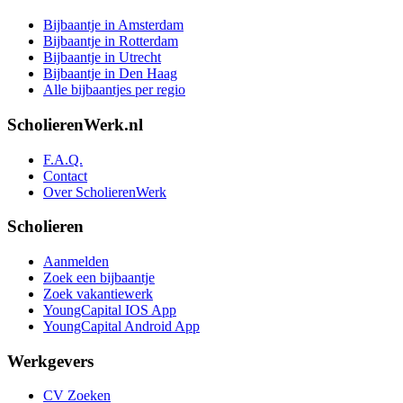
Bijbaantje in Amsterdam
Bijbaantje in Rotterdam
Bijbaantje in Utrecht
Bijbaantje in Den Haag
Alle bijbaantjes per regio
ScholierenWerk.nl
F.A.Q.
Contact
Over ScholierenWerk
Scholieren
Aanmelden
Zoek een bijbaantje
Zoek vakantiewerk
YoungCapital IOS App
YoungCapital Android App
Werkgevers
CV Zoeken