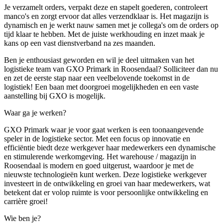
Je verzamelt orders, verpakt deze en stapelt goederen, controleert
manco's en zorgt ervoor dat alles verzendklaar is. Het magazijn is
dynamisch en je werkt nauw samen met je collega's om de orders op
tijd klaar te hebben. Met de juiste werkhouding en inzet maak je
kans op een vast dienstverband na zes maanden.
Ben je enthousiast geworden en wil je deel uitmaken van het
logistieke team van GXO Primark in Roosendaal? Solliciteer dan nu
en zet de eerste stap naar een veelbelovende toekomst in de
logistiek! Een baan met doorgroei mogelijkheden en een vaste
aanstelling bij GXO is mogelijk.
Waar ga je werken?
GXO Primark waar je voor gaat werken is een toonaangevende
speler in de logistieke sector. Met een focus op innovatie en
efficiëntie biedt deze werkgever haar medewerkers een dynamische
en stimulerende werkomgeving. Het warehouse / magazijn in
Roosendaal is modern en goed uitgerust, waardoor je met de
nieuwste technologieën kunt werken. Deze logistieke werkgever
investeert in de ontwikkeling en groei van haar medewerkers, wat
betekent dat er volop ruimte is voor persoonlijke ontwikkeling en
carrière groei!
Wie ben je?