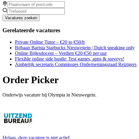
Vacatures zoeken
Gerelateerde vacatures
Private Online Tutor – €20 to €50/h
Bijbaan Barista Starbucks Nieuwegein | Dutch speaking only
Online Bijlesdocent – Verdien €20-€50 per uur
Flexible online side hustle: Test games, apps & surveys!
Ambtelijk secretaris Commissies Ondernemingsraad Reizigers
Order Picker
Onderwijs vacature bij Olympia in Nieuwegein.
Helaas, deze vacature is niet actief.