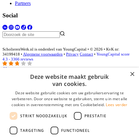
Partners
Social
ScholierenWerk.nl is onderdeel van YoungCapital • © 2026 • KvK nr:
34199418 •
Algemene voorwaarden
•
Privacy
Contact
•
YoungCapital score
4.3 - 3366 reviews
×
Deze website maakt gebruik
Inloggen als bedrijf
van cookies.
Deze website gebruikt cookies om uw gebruikerservaring te
E-mail
*
verbeteren. Door onze website te gebruiken, stemt u in met alle
cookies in overeenstemming met ons Cookiebeleid.
Lees verder
Wachtwoord
STRIKT NOODZAKELIJK
PRESTATIE
login gegevens onthouden
Wachtwoord vergeten?
login
TARGETING
FUNCTIONEEL