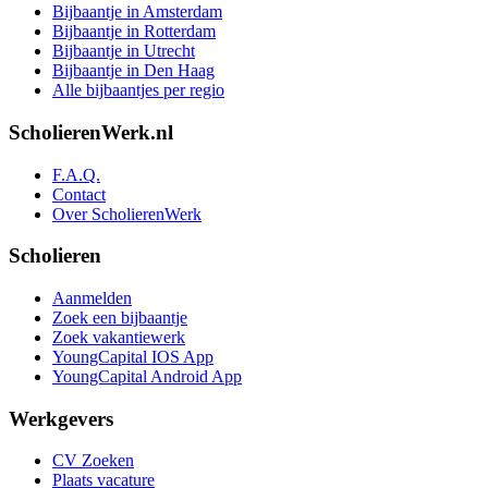
Bijbaantje in Amsterdam
Bijbaantje in Rotterdam
Bijbaantje in Utrecht
Bijbaantje in Den Haag
Alle bijbaantjes per regio
ScholierenWerk.nl
F.A.Q.
Contact
Over ScholierenWerk
Scholieren
Aanmelden
Zoek een bijbaantje
Zoek vakantiewerk
YoungCapital IOS App
YoungCapital Android App
Werkgevers
CV Zoeken
Plaats vacature