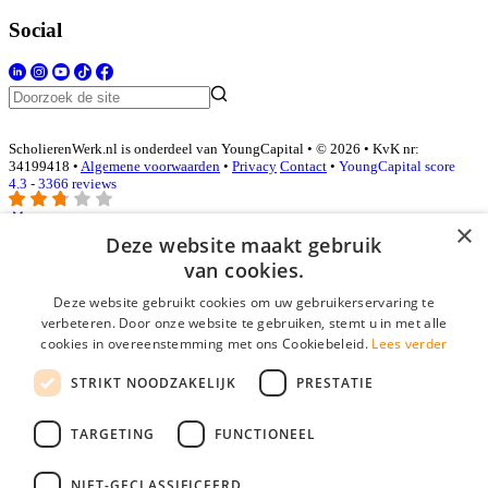
Social
ScholierenWerk.nl is onderdeel van YoungCapital • © 2026 • KvK nr:
34199418 •
Algemene voorwaarden
•
Privacy
Contact
•
YoungCapital score
4.3 - 3366 reviews
×
Deze website maakt gebruik
Inloggen als bedrijf
van cookies.
Deze website gebruikt cookies om uw gebruikerservaring te
E-mail
*
verbeteren. Door onze website te gebruiken, stemt u in met alle
cookies in overeenstemming met ons Cookiebeleid.
Lees verder
Wachtwoord
STRIKT NOODZAKELIJK
PRESTATIE
login gegevens onthouden
Wachtwoord vergeten?
login
TARGETING
FUNCTIONEEL
Bedrijf aanmelden
NIET-GECLASSIFICEERD