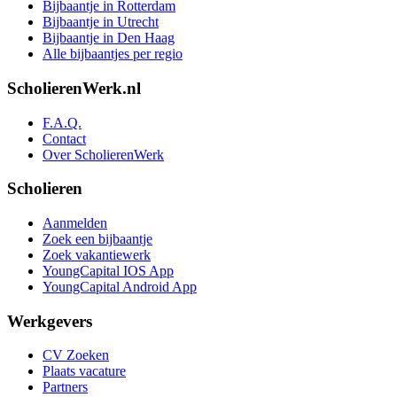
Bijbaantje in Rotterdam
Bijbaantje in Utrecht
Bijbaantje in Den Haag
Alle bijbaantjes per regio
ScholierenWerk.nl
F.A.Q.
Contact
Over ScholierenWerk
Scholieren
Aanmelden
Zoek een bijbaantje
Zoek vakantiewerk
YoungCapital IOS App
YoungCapital Android App
Werkgevers
CV Zoeken
Plaats vacature
Partners