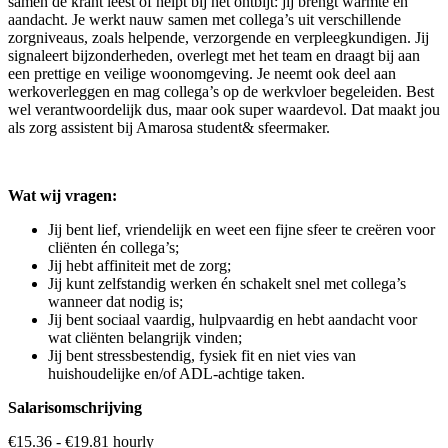
samen de krant leest of helpt bij het ontbijt: jij brengt warmte en
aandacht. Je werkt nauw samen met collega’s uit verschillende
zorgniveaus, zoals helpende, verzorgende en verpleegkundigen. Jij
signaleert bijzonderheden, overlegt met het team en draagt bij aan
een prettige en veilige woonomgeving. Je neemt ook deel aan
werkoverleggen en mag collega’s op de werkvloer begeleiden. Best
wel verantwoordelijk dus, maar ook super waardevol. Dat maakt jou
als zorg assistent bij Amarosa student& sfeermaker.
Wat wij vragen:
Jij bent lief, vriendelijk en weet een fijne sfeer te creëren voor
cliënten én collega’s;
Jij hebt affiniteit met de zorg;
Jij kunt zelfstandig werken én schakelt snel met collega’s
wanneer dat nodig is;
Jij bent sociaal vaardig, hulpvaardig en hebt aandacht voor
wat cliënten belangrijk vinden;
Jij bent stressbestendig, fysiek fit en niet vies van
huishoudelijke en/of ADL-achtige taken.
Salarisomschrijving
€15.36 - €19.81 hourly