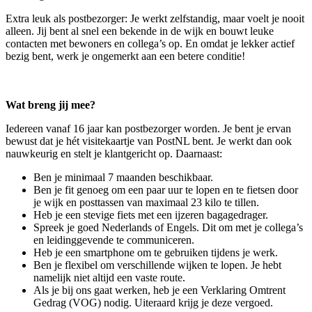
Extra leuk als postbezorger: Je werkt zelfstandig, maar voelt je nooit
alleen. Jij bent al snel een bekende in de wijk en bouwt leuke
contacten met bewoners en collega’s op. En omdat je lekker actief
bezig bent, werk je ongemerkt aan een betere conditie!
Wat breng jij mee?
Iedereen vanaf 16 jaar kan postbezorger worden. Je bent je ervan
bewust dat je hét visitekaartje van PostNL bent. Je werkt dan ook
nauwkeurig en stelt je klantgericht op. Daarnaast:
Ben je minimaal 7 maanden beschikbaar.
Ben je fit genoeg om een paar uur te lopen en te fietsen door
je wijk en posttassen van maximaal 23 kilo te tillen.
Heb je een stevige fiets met een ijzeren bagagedrager.
Spreek je goed Nederlands of Engels. Dit om met je collega’s
en leidinggevende te communiceren.
Heb je een smartphone om te gebruiken tijdens je werk.
Ben je flexibel om verschillende wijken te lopen. Je hebt
namelijk niet altijd een vaste route.
Als je bij ons gaat werken, heb je een Verklaring Omtrent
Gedrag (VOG) nodig. Uiteraard krijg je deze vergoed.