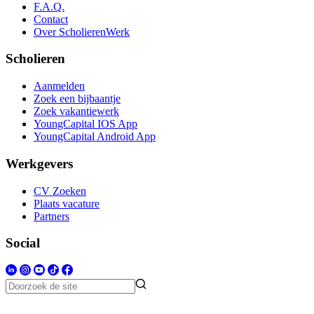
F.A.Q.
Contact
Over ScholierenWerk
Scholieren
Aanmelden
Zoek een bijbaantje
Zoek vakantiewerk
YoungCapital IOS App
YoungCapital Android App
Werkgevers
CV Zoeken
Plaats vacature
Partners
Social