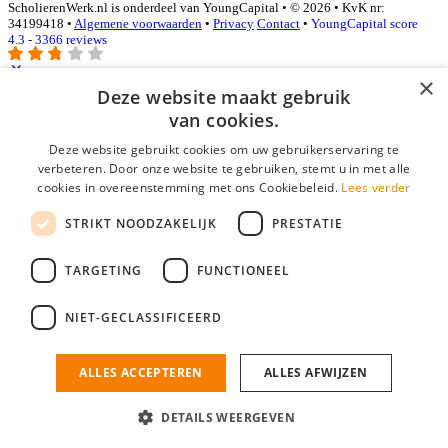
ScholierenWerk.nl is onderdeel van YoungCapital • © 2026 • KvK nr:
34199418 •
Algemene voorwaarden
•
Privacy
Contact
•
YoungCapital score
4.3 - 3366 reviews
×
Deze website maakt gebruik
Inloggen als bedrijf
van cookies.
Deze website gebruikt cookies om uw gebruikerservaring te
E-mail
*
verbeteren. Door onze website te gebruiken, stemt u in met alle
cookies in overeenstemming met ons Cookiebeleid.
Lees verder
Wachtwoord
STRIKT NOODZAKELIJK
PRESTATIE
login gegevens onthouden
Wachtwoord vergeten?
login
TARGETING
FUNCTIONEEL
Bedrijf aanmelden
NIET-GECLASSIFICEERD
Na het aanmelden kun je meteen je vacature plaatsen en heb je je
nieuwe collega/werknemer zo gevonden!
ALLES ACCEPTEREN
ALLES AFWIJZEN
Heb je nog geen gratis bedrijfsprofiel?
DETAILS WEERGEVEN
Bedrijf aanmelden