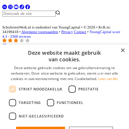
ScholierenWerk.nl is onderdeel van YoungCapital • © 2026 • KvK nr:
34199418 •
Algemene voorwaarden
•
Privacy
Contact
•
YoungCapital score
4.3 - 3366 reviews
×
Deze website maakt gebruik
Inloggen als bedrijf
van cookies.
Deze website gebruikt cookies om uw gebruikerservaring te
E-mail
*
verbeteren. Door onze website te gebruiken, stemt u in met alle
cookies in overeenstemming met ons Cookiebeleid.
Lees verder
Wachtwoord
STRIKT NOODZAKELIJK
PRESTATIE
login gegevens onthouden
Wachtwoord vergeten?
login
TARGETING
FUNCTIONEEL
Bedrijf aanmelden
NIET-GECLASSIFICEERD
Na het aanmelden kun je meteen je vacature plaatsen en heb je je