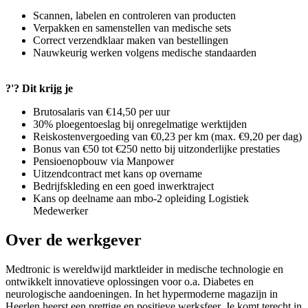
Scannen, labelen en controleren van producten
Verpakken en samenstellen van medische sets
Correct verzendklaar maken van bestellingen
Nauwkeurig werken volgens medische standaarden
?'? Dit krijg je
Brutosalaris van €14,50 per uur
30% ploegentoeslag bij onregelmatige werktijden
Reiskostenvergoeding van €0,23 per km (max. €9,20 per dag)
Bonus van €50 tot €250 netto bij uitzonderlijke prestaties
Pensioenopbouw via Manpower
Uitzendcontract met kans op overname
Bedrijfskleding en een goed inwerktraject
Kans op deelname aan mbo-2 opleiding Logistiek
Medewerker
Over de werkgever
Medtronic is wereldwijd marktleider in medische technologie en
ontwikkelt innovatieve oplossingen voor o.a. Diabetes en
neurologische aandoeningen. In het hypermoderne magazijn in
Heerlen heerst een prettige en positieve werksfeer. Je komt terecht in