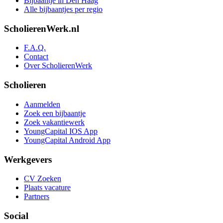
Bijbaantje in Den Haag
Alle bijbaantjes per regio
ScholierenWerk.nl
F.A.Q.
Contact
Over ScholierenWerk
Scholieren
Aanmelden
Zoek een bijbaantje
Zoek vakantiewerk
YoungCapital IOS App
YoungCapital Android App
Werkgevers
CV Zoeken
Plaats vacature
Partners
Social