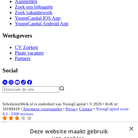
Aanmelden
Zoek een bijbaantje
Zoek vakantiewerk
YoungCapital IOS App
YoungCapital Android App
Werkgevers
CV Zoeken
Plaats vacature
Partners
Social
ScholierenWerk.nl is onderdeel van YoungCapital • © 2026 • KvK nr:
34199418 •
Algemene voorwaarden
•
Privacy
Contact
•
YoungCapital score
4.3 - 3366 reviews
×
Deze website maakt gebruik
Inloggen als bedrijf