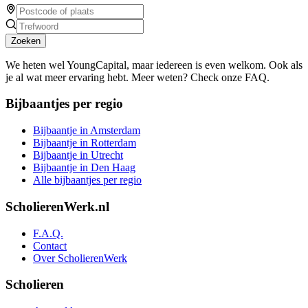
Zoeken
We heten wel YoungCapital, maar iedereen is even welkom. Ook als
je al wat meer ervaring hebt. Meer weten? Check onze FAQ.
Bijbaantjes per regio
Bijbaantje in Amsterdam
Bijbaantje in Rotterdam
Bijbaantje in Utrecht
Bijbaantje in Den Haag
Alle bijbaantjes per regio
ScholierenWerk.nl
F.A.Q.
Contact
Over ScholierenWerk
Scholieren